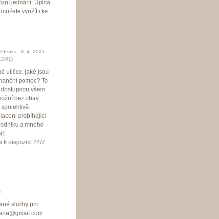
ózní jednání. Úplná
můžete využít i ke
Zdenka
,
8. 4. 2025
12:01
)
é uličce. jaké jsou
finanční pomoc? To
oc dostupnou všem
možní bez obav
 spolehlivě.
lacení probíhající
 podniku a mnoho
il:
k dispozici 24/7.
)
rné služby pro
ahana@gmail.com