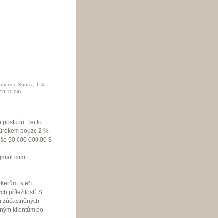
rancisco Sousa
,
9. 4.
25
11:06
)
h postupů. Tento
m úrokem pouze 2 %
ýše 50 000 000,00 $
@gmail.com
kerům, kteří
h příležitostí. S
h zúčastněných
eným klientům po