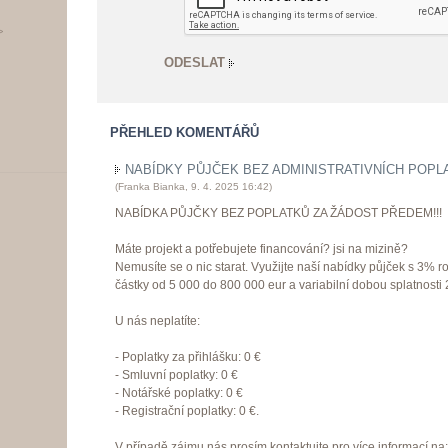
>
PŘEHLED KOMENTÁŘŮ
NABÍDKY PŮJČEK BEZ ADMINISTRATIVNÍCH POPL
(
Franka Bianka
,
9. 4. 2025
16:42
)
NABÍDKA PŮJČKY BEZ POPLATKŮ ZA ŽÁDOST PŘEDEM!!!
Máte projekt a potřebujete financování? jsi na mizině?
Nemusíte se o nic starat. Využijte naší nabídky půjček s 3% 
částky od 5 000 do 800 000 eur a variabilní dobou splatnosti 2
U nás neplatíte:
- Poplatky za přihlášku: 0 €
- Smluvní poplatky: 0 €
- Notářské poplatky: 0 €
- Registrační poplatky: 0 €.
V případě zájmu nás prosím kontaktujte pro více informací na: