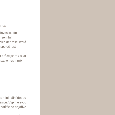
1:04
)
 investice do
e jsem byl
cích deprese, která
t společnost
 práce jsem získal
m za to nesmírně
 s minimální dobou
ěsíců. Vyplňte svou
bdržíte co nejdříve