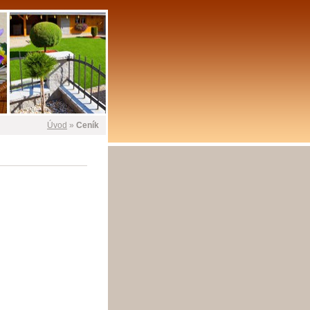
Úvod
»
Ceník