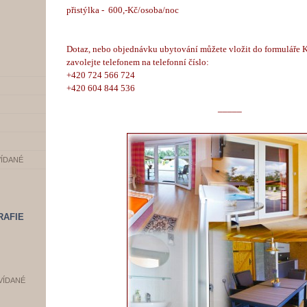
přistýlka - 600,-Kč/osoba/noc
Dotaz, nebo objednávku ubytování můžete vložit do formuláře 
zavolejte telefonem na telefonní číslo:
+420 724 566 724
+420 604 844 536
_____
VÍDANÉ
RAFIE
VÍDANÉ