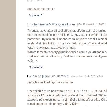
celém světě.
paní Susanne Klatten
Odpovědět
mohammedali58117@gmail.com
(
Max Roderer
,
9. 4. 2025
1
Při snaze zdvojnásobit svůj příjem prostřednictvím této online
bitcoinů jsem přišel o 322 tisíc BTC. Brzy jsem si uvědomil, ž
podveden. Bylo to příliš mnoho na to, abych to snesl. Po měsí
trvala až do letošního roku, mi kamarád doporučil kontaktova
WIZARD JAMES RECOVERY, e-mail:
WizardJamesRecovery@qualityservice.com, a do 48 hodin od
zpět své ukradené bitcoiny. Dodnes tomu nemůžu uvěřit, jse
vděčný.
Odpovědět
Získejte půjčku do 10 minut
(
Ján Ješko
,
9. 4. 2025
7:33
)
Získejte svůj kredit rychle a snadno
Osobní půjčky lze poskytnout od 50 000 Kč do 10 000 000 Kč
splatnosti 12 měsíců nebo maximální dobou splatnosti 360 m
žádost o půjčku online pomocí našeho formuláře a odpověď o
e-mailem nebo telefonicky, 7 dní v týdnu!