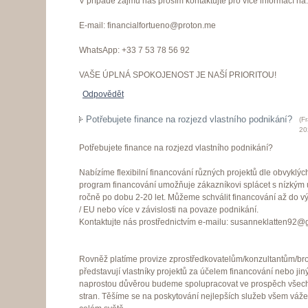
V případě zájmu nás prosím kontaktujte pro více informací na:
E-mail: financialfortueno@proton.me
WhatsApp: +33 7 53 78 56 92
VAŠE ÚPLNÁ SPOKOJENOST JE NAŠÍ PRIORITOU!
Odpovědět
Potřebujete finance na rozjezd vlastního podnikání?
(
F
20
Potřebujete finance na rozjezd vlastního podnikání?
Nabízíme flexibilní financování různých projektů dle obvyklýc
program financování umožňuje zákazníkovi splácet s nízký
ročně po dobu 2-20 let. Můžeme schválit financování až do v
/ EU nebo více v závislosti na povaze podnikání.
Kontaktujte nás prostřednictvím e-mailu: susanneklatten92
Rovněž platíme provize zprostředkovatelům/konzultantům/bro
představují vlastníky projektů za účelem financování nebo jinýc
naprostou důvěrou budeme spolupracovat ve prospěch všec
stran. Těšíme se na poskytování nejlepších služeb všem váž