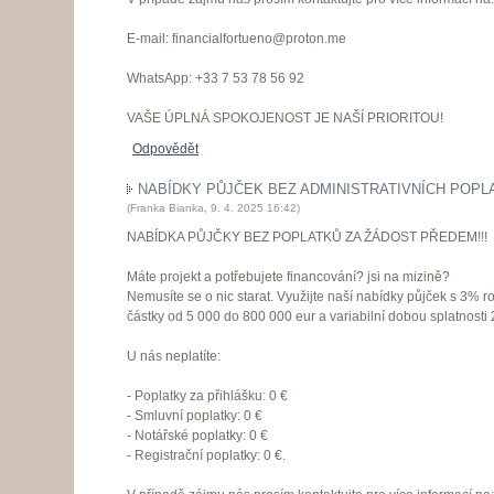
E-mail: financialfortueno@proton.me
WhatsApp: +33 7 53 78 56 92
VAŠE ÚPLNÁ SPOKOJENOST JE NAŠÍ PRIORITOU!
Odpovědět
NABÍDKY PŮJČEK BEZ ADMINISTRATIVNÍCH POPL
(
Franka Bianka
,
9. 4. 2025
16:42
)
NABÍDKA PŮJČKY BEZ POPLATKŮ ZA ŽÁDOST PŘEDEM!!!
Máte projekt a potřebujete financování? jsi na mizině?
Nemusíte se o nic starat. Využijte naší nabídky půjček s 3% 
částky od 5 000 do 800 000 eur a variabilní dobou splatnosti 2
U nás neplatíte:
- Poplatky za přihlášku: 0 €
- Smluvní poplatky: 0 €
- Notářské poplatky: 0 €
- Registrační poplatky: 0 €.