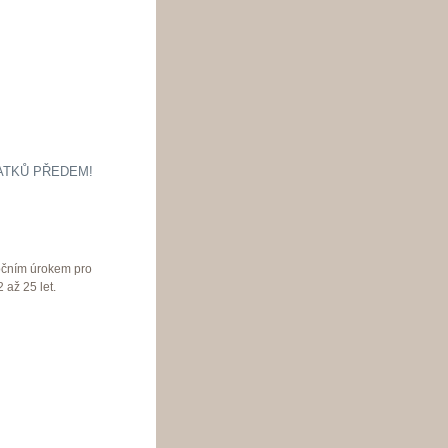
ATKŮ PŘEDEM!
ročním úrokem pro
 až 25 let.