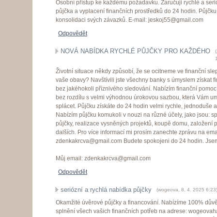
Osobní přístup ke každému požadavku. Zaručuji rychlé a seri
půjčka a vyplacení finančních prostředků do 24 hodin. Půjčku 
konsolidaci svých závazků. E-mail: jeskoj55@gmail.com
Odpovědět
NOVÁ NABÍDKA RYCHLÉ PŮJČKY PRO KAŽDÉHO
(
Životní situace někdy způsobí, že se ocitneme ve finanční slep
vaše obavy? Navštívili jste všechny banky s úmyslem získat 
bez jakéhokoli příznivého sledování. Nabízím finanční pom
bez rozdílu s velmi výhodnou úrokovou sazbou, která Vám u
splácet. Půjčku získáte do 24 hodin velmi rychle, jednoduše a
Nabízím půjčku komukoli v nouzi na různé účely, jako jsou: sp
půjčky, realizace vysněných projektů, koupě domu, založení
dalších. Pro více informací mi prosím zanechte zprávu na ema
zdenkakrcva@gmail.com Budete spokojeni do 24 hodin. Jsem 
Můj email: zdenkakrcva@gmail.com
Odpovědět
seriózní a rychlá nabídka půjčky
(
wogeova
,
8. 4. 2025
6:23
Okamžité úvěrové půjčky a financování. Nabízíme 100% důvě
splnění všech vašich finančních potřeb na adrese: wogeov