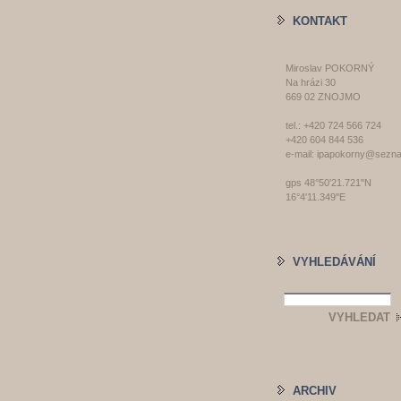
KONTAKT
Miroslav POKORNÝ
Na hrázi 30
669 02 ZNOJMO
tel.: +420 724 566 724
+420 604 844 536
e-mail: ipapokorny@sezn
gps 48°50'21.721"N
16°4'11.349"E
VYHLEDÁVÁNÍ
ARCHIV