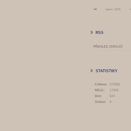
<<
srpen / 2026
>
RSS
PŘEHLED ZDROJŮ
STATISTIKY
Celkem:
572065
Měsíc:
17353
Den:
624
Online:
6