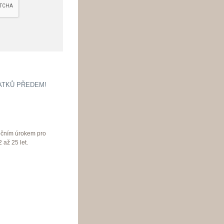
ATKŮ PŘEDEM!
ročním úrokem pro
 až 25 let.