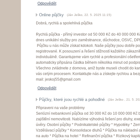
Odpovědět
Online půjčky
(
Ján Ješko
,
22. 5. 2025
11:15
)
Dobrá, rychlá a spolehlivá půjčka
Rychlá půjčka - přímý investor od 50 000 Kč do 40 000 000 Kč
dnes unikátní služby pro zaměstnance, důchodce, OSVC, DPP
Půjčku u nás může získat kdokoli. Naše půjčky jsou dobře po
registrované. K posouzení a řešení stížností každého zákazn
individuálně. Garantujeme vám rychlé a profesionální ošetřen
automaticky připsána částka během několika minut od podpi
Všechno zvládnete z domova, aniž byste museli chodit do k
vás celým procesem. Kontaktujte nás a získejte rychlou a be
mail: jeskoj55@gmail.com
Odpovědět
Půjčky, které jsou rychlé a pohodlné
(
Ján Ješko
,
21. 5. 2
Připraveni na vaše problémy
Seriózní nebankovní půjčka od 30 000 Kč do 10 000 000 Kč b
zajištění nemovitosti. Nabízíme výhodná řešení pro dluhy, e
úvěry. Osobní půjčky * Podnikatelské půjčky * Hypotéky * Ze
Vzdělávací půjčky * Konsolidace dluhů * Půjčka na nákladní 
na auto * Půjčka na hotel * Refinanční půjčka * Rizikový kapitá