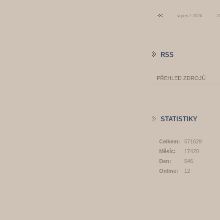
<<
srpen / 2026
>
RSS
PŘEHLED ZDROJŮ
STATISTIKY
Celkem:
571629
Měsíc:
17420
Den:
546
Online:
12