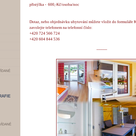
přistýlka - 600,-Kč/osoba/noc
Dotaz, nebo objednávku ubytování můžete vložit do formuláře 
zavolejte telefonem na telefonní číslo:
+420 724 566 724
+420 604 844 536
_____
VÍDANÉ
RAFIE
VÍDANÉ