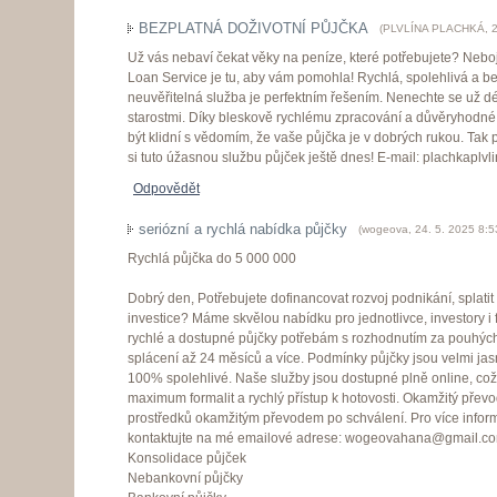
BEZPLATNÁ DOŽIVOTNÍ PŮJČKA
(
PLVLÍNA PLACHKÁ
,
2
Už vás nebaví čekat věky na peníze, které potřebujete? Nebo
Loan Service je tu, aby vám pomohla! Rychlá, spolehlivá a bez
neuvěřitelná služba je perfektním řešením. Nenechte se už dé
starostmi. Díky bleskově rychlému zpracování a důvěryhodné
být klidní s vědomím, že vaše půjčka je v dobrých rukou. Tak 
si tuto úžasnou službu půjček ještě dnes! E-mail: plachkapl
Odpovědět
seriózní a rychlá nabídka půjčky
(
wogeova
,
24. 5. 2025
8:5
Rychlá půjčka do 5 000 000
Dobrý den, Potřebujete dofinancovat rozvoj podnikání, splati
investice? Máme skvělou nabídku pro jednotlivce, investory i
rychlé a dostupné půjčky potřebám s rozhodnutím za pouhýc
splácení až 24 měsíců a více. Podmínky půjčky jsou velmi jas
100% spolehlivé. Naše služby jsou dostupné plně online, c
maximum formalit a rychlý přístup k hotovosti. Okamžitý převo
prostředků okamžitým převodem po schválení. Pro více infor
kontaktujte na mé emailové adrese: wogeovahana@gmail.c
Konsolidace půjček
Nebankovní půjčky