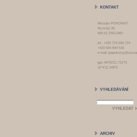
KONTAKT
Miroslav POKORNÝ
Na hrázi 30
669 02 ZNOJMO
tel.: +420 724 566 724
+420 604 844 536
e-mail: ipapokorny@sezn
gps 48°50'21.721"N
16°4'11.349"E
VYHLEDÁVÁNÍ
ARCHIV