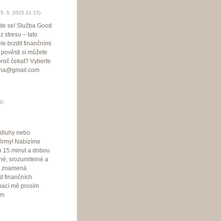
5. 5. 2025
21:15
)
jte se! Služba Good
 stresu – tato
le brzdit finančními
 pověsti si můžete
proč čekat? Vyberte
vlina@gmail.com
3
)
t dluhy nebo
 firmy! Nabízíme
h 15 minut a dobou
né, srozumitelné a
ož znamená
d finančních
mací mě prosím
om