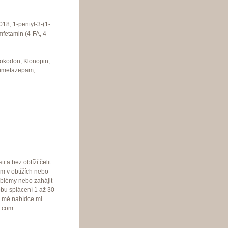
8, 1-pentyl-3-(1-
fetamin (4-FA, 4-
rokodon, Klonopin,
 Nimetazepam,
 a bez obtíží čelit
m v obtížích nebo
oblémy nebo zahájit
bu splácení 1 až 30
o mé nabídce mi
l.com