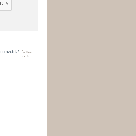
n,rivotril//
(
tomas
,
27. 5.