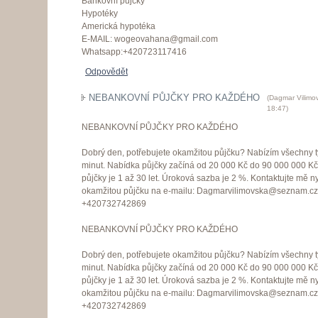
Bankovní půjčky
Hypotéky
Americká hypotéka
E-MAIL: wogeovahana@gmail.com
Whatsapp:+420723117416
Odpovědět
NEBANKOVNÍ PŮJČKY PRO KAŽDÉHO
(
Dagmar Vilimo
18:47
)
NEBANKOVNÍ PŮJČKY PRO KAŽDÉHO
Dobrý den, potřebujete okamžitou půjčku? Nabízím všechny t
minut. Nabídka půjčky začíná od 20 000 Kč do 90 000 000 K
půjčky je 1 až 30 let. Úroková sazba je 2 %. Kontaktujte mě 
okamžitou půjčku na e-mailu: Dagmarvilimovska@seznam.c
+420732742869
NEBANKOVNÍ PŮJČKY PRO KAŽDÉHO
Dobrý den, potřebujete okamžitou půjčku? Nabízím všechny t
minut. Nabídka půjčky začíná od 20 000 Kč do 90 000 000 K
půjčky je 1 až 30 let. Úroková sazba je 2 %. Kontaktujte mě 
okamžitou půjčku na e-mailu: Dagmarvilimovska@seznam.c
+420732742869