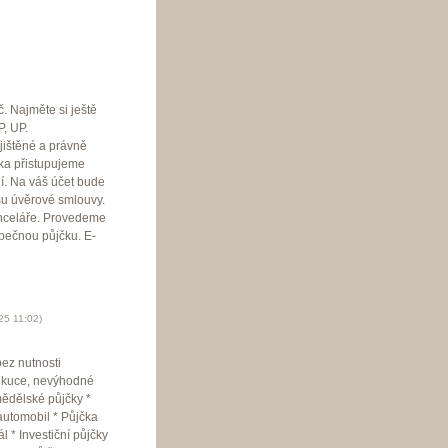
. Najměte si ještě
, UP.
jištěné a právně
íka přistupujeme
í. Na váš účet bude
su úvěrové smlouvy.
anceláře. Provedeme
zpečnou půjčku. E-
025
11:02
)
ez nutnosti
xekuce, nevýhodné
mědělské půjčky *
automobil * Půjčka
l * Investiční půjčky