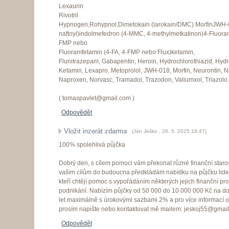
Lexaurin
Rivotril
Hypnogen,Rohypnol,Dimetokain (larokain/DMC) MorfinJWH-01
naftoyl)indolmefedron (4-MMC, 4-methylmetkatinon)4-Fluoram
FMP nebo
Fluoramfetamin (4-FA, 4-FMP nebo Flux)ketamin,
Flunitrazepam, Gabapentin, Heroin, Hydrochlorothiazid, Hyd
Ketamin, Lexapro, Metoprolol, JWH-018, Morfin, Neurontin,
Naproxen, Norvasc, Tramadol, Trazodon, Valiumxol, Triazolo.
( tomaspavlet@gmail.com )
Odpovědět
Vložit inzerát zdarma
(
Ján Ješko
,
26. 5. 2025
18:47
)
100% spolehlivá půjčka
Dobrý den, s cílem pomoci vám překonat různé finanční starosti
vašim cílům do budoucna předkládám nabídku na půjčku lide
kteří chtějí pomoc s vypořádáním některých jejich finanční pr
podnikání. Nabízím půjčky od 50 000 do 10 000 000 Kč na do
let maximálně s úrokovými sazbami 2% a pro více informací 
prosím napište nebo kontaktovat mě mailem: jeskoj55@gmai
Odpovědět