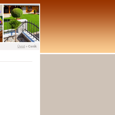
Úvod
»
Ceník