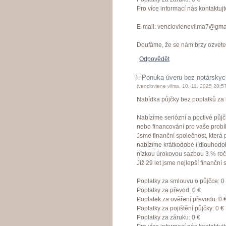
Pro více informací nás kontaktujte
E-mail: venclovienevilma7@gma
Doufáme, že se nám brzy ozvete
Odpovědět
Ponuka úveru bez notárskych
(
vencloviene vilma
,
10. 11. 2025
20:5
Nabídka půjčky bez poplatků za k
Nabízíme seriózní a poctivé půjč
nebo financování pro vaše probíh
Jsme finanční společnost, kter
nabízíme krátkodobé i dlouhodob
nízkou úrokovou sazbou 3 % roč
Již 29 let jsme nejlepší finanční 
Poplatky za smlouvu o půjčce: 0
Poplatky za převod: 0 €
Poplatek za ověření převodu: 0 
Poplatky za pojištění půjčky: 0 €
Poplatky za záruku: 0 €