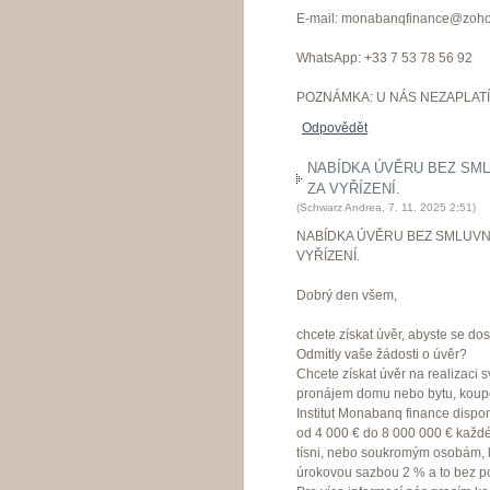
E-mail: monabanqfinance@zoh
WhatsApp: +33 7 53 78 56 92
POZNÁMKA: U NÁS NEZAPLATÍ
Odpovědět
NABÍDKA ÚVĚRU BEZ SML
ZA VYŘÍZENÍ.
(
Schwarz Andrea
,
7. 11. 2025
2:51
)
NABÍDKA ÚVĚRU BEZ SMLUVN
VYŘÍZENÍ.
Dobrý den všem,
chcete získat úvěr, abyste se dos
Odmítly vaše žádosti o úvěr?
Chcete získat úvěr na realizaci 
pronájem domu nebo bytu, koup
Institut Monabanq finance dispo
od 4 000 € do 8 000 000 € každé
tísni, nebo soukromým osobám, kte
úrokovou sazbou 2 % a to bez p