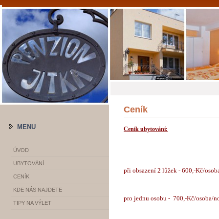
Ceník
MENU
Ceník ubytování:
ÚVOD
UBYTOVÁNÍ
při obsazení 2 lůžek - 600,-Kč/osob
CENÍK
KDE NÁS NAJDETE
pro jednu osobu - 700,-Kč/osoba/n
TIPY NA VÝLET