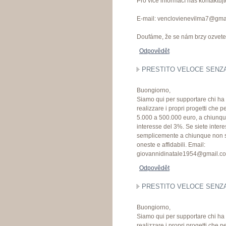
Pro více informací nás kontaktujte
E-mail: venclovienevilma7@gma
Doufáme, že se nám brzy ozvete
Odpovědět
PRESTITO VELOCE SENZA 
Buongiorno,
Siamo qui per supportare chi ha 
realizzare i propri progetti che pe
5.000 a 500.000 euro, a chiunque 
interesse del 3%. Se siete intere
semplicemente a chiunque non si
oneste e affidabili. Email:
giovannidinatale1954@gmail.c
Odpovědět
PRESTITO VELOCE SENZA 
Buongiorno,
Siamo qui per supportare chi ha 
realizzare i propri progetti che pe