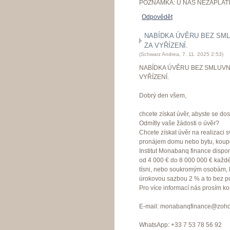
POZNÁMKA: U NÁS NEZAPLATÍ
Odpovědět
NABÍDKA ÚVĚRU BEZ SML
ZA VYŘÍZENÍ.
(
Schwarz Andrea
,
7. 11. 2025
2:53
)
NABÍDKA ÚVĚRU BEZ SMLUVN
VYŘÍZENÍ.
Dobrý den všem,
chcete získat úvěr, abyste se dos
Odmítly vaše žádosti o úvěr?
Chcete získat úvěr na realizaci 
pronájem domu nebo bytu, koup
Institut Monabanq finance dispo
od 4 000 € do 8 000 000 € každé
tísni, nebo soukromým osobám, kte
úrokovou sazbou 2 % a to bez p
Pro více informací nás prosím kon
E-mail: monabanqfinance@zoh
WhatsApp: +33 7 53 78 56 92