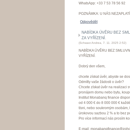
WhatsApp: +33 7 53 78 56 92
POZNÁMKA: U NÁS NEZAPLATÍ
Odpovědět
NABÍDKA ÚVĚRU BEZ SML
ZA VYŘÍZENÍ.
(
Schwarz Andrea
,
7. 11. 2025
2:52
)
NABÍDKA ÚVĚRU BEZ SMLUVN
VYŘÍZENÍ.
Dobrý den všem,
chcete získat úvěr, abyste se dos
Odmítly vaše žádosti o úvěr?
Chcete získat úvěr na realizaci 
pronájem domu nebo bytu, koup
Institut Monabanq finance dispo
od 4 000 € do 8 000 000 € každé
tísni, nebo soukromým osobám, kte
úrokovou sazbou 2 % a to bez p
Pro více informací nás prosím kon
E-mail: monabanqfinance@zoh