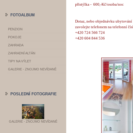
přistýlka - 600,-Kč/osoba/noc
FOTOALBUM
Dotaz, nebo objednávku ubytování 
zavolejte telefonem na telefonní čís
PENZION
+420 724 566 724
POKOJE
+420 604 844 536
ZAHRADA
ZAHRADNÍ ALTÁN
TIPY NA VÝLET
GALERIE - ZNOJMO NEVÍDANÉ
POSLEDNÍ FOTOGRAFIE
GALERIE - ZNOJMO NEVÍDANÉ