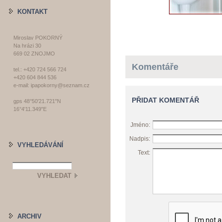
KONTAKT
Miroslav POKORNÝ
Na hrázi 30
669 02 ZNOJMO
Komentáře
tel.: +420 724 566 724
+420 604 844 536
e-mail: ipapokorny@seznam.cz
PŘIDAT KOMENTÁŘ
gps 48°50'21.721"N
16°4'11.349"E
Jméno:
Nadpis:
VYHLEDÁVÁNÍ
Text:
ARCHIV