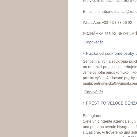
Pro více informací nás prosím kon
E-mail: monabanqfinance@zoh
WhatsApp: +33 7 53 78 56 92
POZNÁMKA: U NÁS NEZAPLATÍ
Odpovědět
Pujcka od soukromé osoby 
Seriózní a rychlá soukromá pujck
na realizaci projektu, potrebuje
Jsme ochotni pujcit komukoli, kd
prosím výši požadované pujcky a 
mailu: petrvavricka0@gmail.com
Odpovědět
PRESTITO VELOCE SENZA 
Buongiorno,
Siete un dirigente aziendale, un
una persona avente bisogno di f
situazione. Vi troveremo una soluz