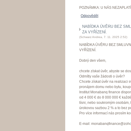
POZNÁMKA: U NÁS NEZAPLATÍ
Odpovědět
NABÍDKA ÚVĚRU BEZ SML
ZA VYŘÍZENÍ.
(
Schwarz Andrea
,
7. 11. 2025
2:52
)
NABÍDKA ÚVĚRU BEZ SMLUVN
VYŘÍZENÍ.
Dobrý den všem,
chcete získat úvěr, abyste se dos
Odmítly vaše žádosti o úvěr?
Chcete získat úvěr na realizaci 
pronájem domu nebo bytu, koup
Institut Monabanq finance dispo
od 4 000 € do 8 000 000 € každé
tísni, nebo soukromým osobám, kte
úrokovou sazbou 2 % a to bez p
Pro více informací nás prosím kon
E-mail: monabanqfinance@zoh