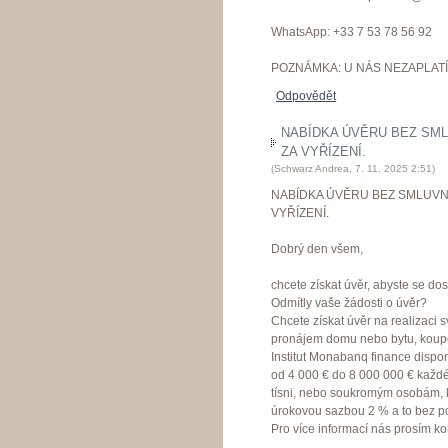
WhatsApp: +33 7 53 78 56 92
POZNÁMKA: U NÁS NEZAPLATÍ
Odpovědět
NABÍDKA ÚVĚRU BEZ SML
ZA VYŘÍZENÍ.
(
Schwarz Andrea
,
7. 11. 2025
2:51
)
NABÍDKA ÚVĚRU BEZ SMLUVN
VYŘÍZENÍ.
Dobrý den všem,
chcete získat úvěr, abyste se dos
Odmítly vaše žádosti o úvěr?
Chcete získat úvěr na realizaci 
pronájem domu nebo bytu, koup
Institut Monabanq finance dispo
od 4 000 € do 8 000 000 € každé
tísni, nebo soukromým osobám, kte
úrokovou sazbou 2 % a to bez p
Pro více informací nás prosím kon