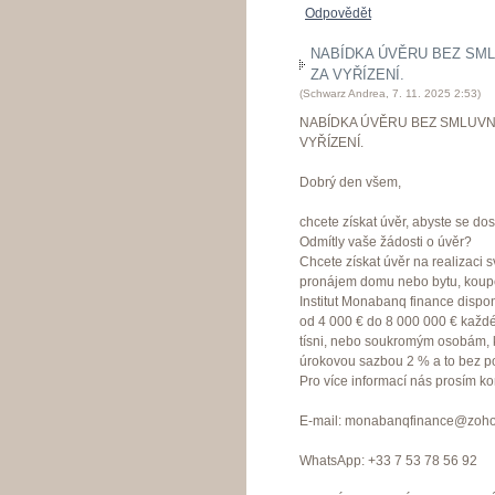
Odpovědět
NABÍDKA ÚVĚRU BEZ SML
ZA VYŘÍZENÍ.
(
Schwarz Andrea
,
7. 11. 2025
2:53
)
NABÍDKA ÚVĚRU BEZ SMLUVN
VYŘÍZENÍ.
Dobrý den všem,
chcete získat úvěr, abyste se dos
Odmítly vaše žádosti o úvěr?
Chcete získat úvěr na realizaci 
pronájem domu nebo bytu, koup
Institut Monabanq finance dispo
od 4 000 € do 8 000 000 € každé
tísni, nebo soukromým osobám, kte
úrokovou sazbou 2 % a to bez p
Pro více informací nás prosím kon
E-mail: monabanqfinance@zoh
WhatsApp: +33 7 53 78 56 92