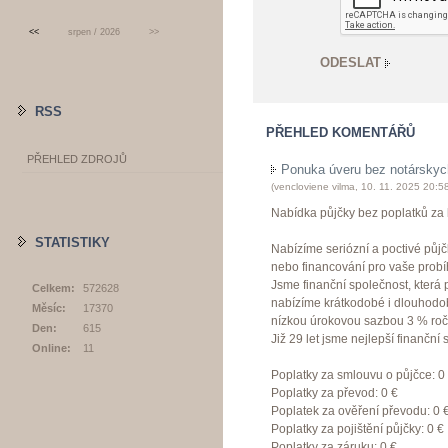
<<
srpen / 2026
>>
RSS
PŘEHLED KOMENTÁŘŮ
PŘEHLED ZDROJŮ
Ponuka úveru bez notárskych
(
vencloviene vilma
,
10. 11. 2025
20:5
Nabídka půjčky bez poplatků za k
STATISTIKY
Nabízíme seriózní a poctivé půjč
nebo financování pro vaše probíh
Jsme finanční společnost, kter
Celkem:
572628
nabízíme krátkodobé i dlouhodob
Měsíc:
17370
nízkou úrokovou sazbou 3 % roč
Den:
615
Již 29 let jsme nejlepší finanční 
Online:
11
Poplatky za smlouvu o půjčce: 0
Poplatky za převod: 0 €
Poplatek za ověření převodu: 0 
Poplatky za pojištění půjčky: 0 €
Poplatky za záruku: 0 €