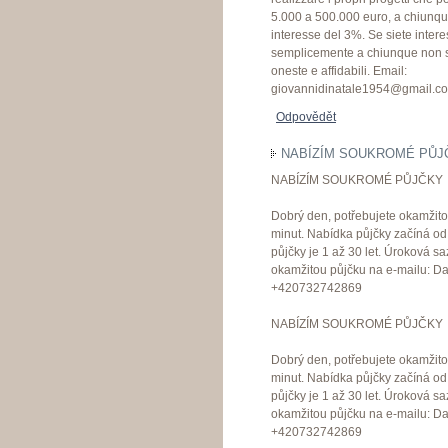
5.000 a 500.000 euro, a chiunque 
interesse del 3%. Se siete intere
semplicemente a chiunque non si
oneste e affidabili. Email:
giovannidinatale1954@gmail.c
Odpovědět
NABÍZÍM SOUKROMÉ PŮJ
NABÍZÍM SOUKROMÉ PŮJČKY
Dobrý den, potřebujete okamžit
minut. Nabídka půjčky začíná o
půjčky je 1 až 30 let. Úroková s
okamžitou půjčku na e-mailu: 
+420732742869
NABÍZÍM SOUKROMÉ PŮJČKY
Dobrý den, potřebujete okamžit
minut. Nabídka půjčky začíná o
půjčky je 1 až 30 let. Úroková s
okamžitou půjčku na e-mailu: 
+420732742869