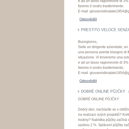
e ad un tasso ragionevole di 3% 
faremo il vostro trasferimento.
E-mail :giovannidinatale1954@
Odpovědět
PRESTITO VELOCE SENZA 
Buongiorno,
Siete un dirigente aziendale, un
una persona avente bisogno di f
situazione. Vi troveremo una soluz
e ad un tasso ragionevole di 3% 
faremo il vostro trasferimento.
E-mail :giovannidinatale1954@
Odpovědět
DOBRÉ ONLINE PŮJČKY
(
DOBRÉ ONLINE PŮJČKY
Dobrý den, nacházíte se v obtížn
na realizaci svých projektů? Koli
hodiny? Nabídka půjčky začíná 
sazbou 2 %. Splácení půjčky začí