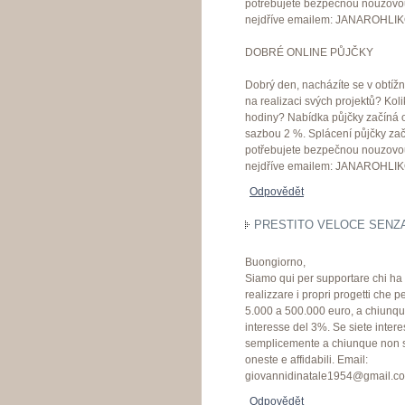
potřebujete bezpečnou nouzovou
nejdříve emailem: JANAROH
DOBRÉ ONLINE PŮJČKY
Dobrý den, nacházíte se v obtížn
na realizaci svých projektů? Koli
hodiny? Nabídka půjčky začíná 
sazbou 2 %. Splácení půjčky začí
potřebujete bezpečnou nouzovou
nejdříve emailem: JANAROH
Odpovědět
PRESTITO VELOCE SENZA 
Buongiorno,
Siamo qui per supportare chi ha 
realizzare i propri progetti che pe
5.000 a 500.000 euro, a chiunque 
interesse del 3%. Se siete intere
semplicemente a chiunque non si
oneste e affidabili. Email:
giovannidinatale1954@gmail.c
Odpovědět