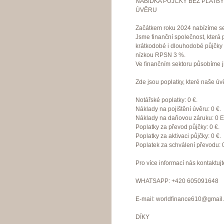
NABÍDKA PŮJČKY BEZ PLATBY
ÚVĚRU
Začátkem roku 2024 nabízíme seri
Jsme finanční společnost, která
krátkodobé i dlouhodobé půjčky
nízkou RPSN 3 %.
Ve finančním sektoru působíme ji
Zde jsou poplatky, které naše ú
Notářské poplatky: 0 €.
Náklady na pojištění úvěru: 0 €.
Náklady na daňovou záruku: 0 
Poplatky za převod půjčky: 0 €.
Poplatky za aktivaci půjčky: 0 €.
Poplatek za schválení převodu: 0
Pro více informací nás kontaktujt
WHATSAPP: +420 605091648
E-mail: worldfinance610@gmail
DÍKY