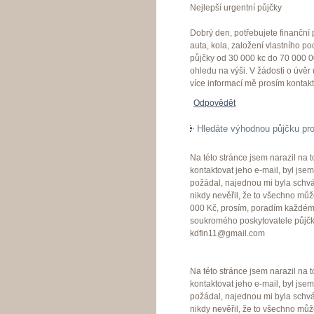
Nejlepší urgentní půjčky
Dobrý den, potřebujete finanční
auta, kola, založení vlastního p
půjčky od 30 000 kc do 70 000 
ohledu na výši. V žádosti o úvěr
více informací mě prosím kontak
Odpovědět
Hledáte výhodnou půjčku pro
Na této stránce jsem narazil na 
kontaktovat jeho e-mail, byl js
požádal, najednou mi byla schvá
nikdy nevěřil, že to všechno můž
000 Kč, prosím, poradím každému
soukromého poskytovatele půjčky 
kdfin11@gmail.com
Na této stránce jsem narazil na 
kontaktovat jeho e-mail, byl js
požádal, najednou mi byla schvá
nikdy nevěřil, že to všechno můž