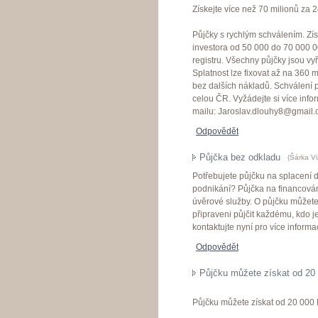
Získejte více než 70 milionů za 
Půjčky s rychlým schválením. Zí
investora od 50 000 do 70 000 0
registru. Všechny půjčky jsou v
Splatnost lze fixovat až na 360
bez dalších nákladů. Schválení 
celou ČR. Vyžádejte si více info
mailu: Jaroslav.dlouhy8@gmail
Odpovědět
Půjčka bez odkladu
(
Šárka Vi
Potřebujete půjčku na splacení
podnikání? Půjčka na financová
úvěrové služby. O půjčku můžet
připraveni půjčit každému, kdo j
kontaktujte nyní pro více infor
Odpovědět
Půjčku můžete získat od 20
Půjčku můžete získat od 20 000 