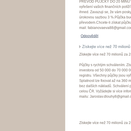
PŘEVOD PŮJČKY DO 20 MINUTY 
vyřešení vašich finančních potí
ihned. Zavazuji se, že vám posk
úrokovou sazbou 3 %.Půjčka bu
převodem.Chcete-li získat půjčku
mail: fabianovaeva88@gmail.c
Odpovědět
Získejte více než 70 milionů
Získejte více než 70 milionů za 
Půjčky s rychlým schválením. Zí
investora od 50 000 do 70 000 0
registru. Všechny půjčky jsou v
Splatnost lze fixovat až na 360
bez dalších nákladů. Schválení 
celou ČR. Vyžádejte si více info
mailu: Jaroslav.dlouhy8@gmail
Získejte více než 70 milionů za 