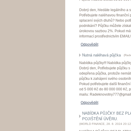
Dobrý den, hledáte legálního a s
Potřebujete naléhavou finanční
splacení svých dluhů? Nebo potř
podnikání? Půjčku můžete získa
úrokovou sazbou 2%. Pokud máte
informací prostřednictvím EMAI
Odpovědět
Nutná naléhavá půjčka
(
Rade
Nabídka půjčky!!! Nabídka půjčky
Dobrý den, Potřebujete půjčku 
odepřena půjčka, protože nemáte
půjčku k zahájení svého osobní
Pokud potřebujete další finančn
od 5 000 Kč do 80 000 000 Kč, p
mailu: Radeknovotny777@gmai
Odpovědět
NABÍDKA PŮJČKY BEZ PL
POJIŠTĚNÍ ÚVĚRU.
(
WORLD FINANCE
,
28. 8. 2024
20:12