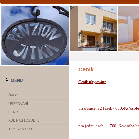
Ceník
MENU
Ceník ubytování:
ÚVOD
UBYTOVÁNÍ
při obsazení 2 lůžek - 600,-Kč/osob
CENÍK
KDE NÁS NAJDETE
pro jednu osobu - 700,-Kč/osoba/n
TIPY NA VÝLET