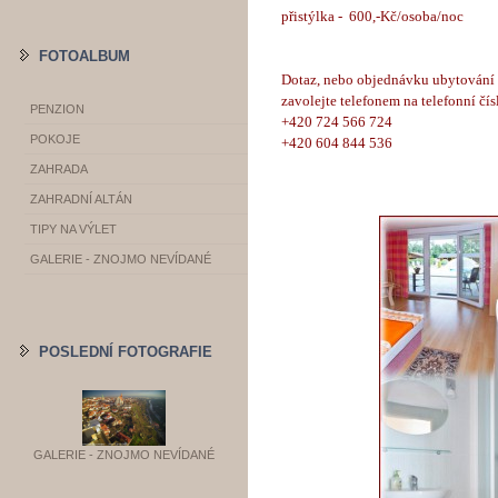
přistýlka - 600,-Kč/osoba/noc
FOTOALBUM
Dotaz, nebo objednávku ubytování 
zavolejte telefonem na telefonní čís
PENZION
+420 724 566 724
POKOJE
+420 604 844 536
ZAHRADA
ZAHRADNÍ ALTÁN
TIPY NA VÝLET
GALERIE - ZNOJMO NEVÍDANÉ
POSLEDNÍ FOTOGRAFIE
GALERIE - ZNOJMO NEVÍDANÉ