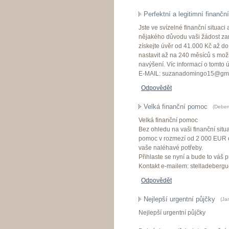
Perfektní a legitimní finanční
Jste ve svízelné finanční situaci
nějakého důvodu vaši žádost zamít
získejte úvěr od 41.000 Kč až do
nastavit až na 240 měsíců s mo
navýšení. Víc informací o tomto
E-MAIL: suzanadomingo15@gma
Odpovědět
Velká finanční pomoc
(
Deber
Velká finanční pomoc
Bez ohledu na vaši finanční situa
pomoc v rozmezí od 2 000 EUR d
vaše naléhavé potřeby.
Přihlaste se nyní a bude to váš p
Kontakt e-mailem: stelladeber
Odpovědět
Nejlepší urgentní půjčky
(
Ja
Nejlepší urgentní půjčky