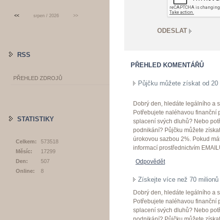
<<
srpen / 2026
>>
RSS
PŘEHLED KOMENTÁŘŮ
PŘEHLED ZDROJŮ
Půjčku můžete získat od 20
Dobrý den, hledáte legálního a s
Potřebujete naléhavou finanční
STATISTIKY
splacení svých dluhů? Nebo potř
podnikání? Půjčku můžete získa
úrokovou sazbou 2%. Pokud máte
Celkem:
573518
informací prostřednictvím EMA
Měsíc:
17299
Den:
507
Odpovědět
Online:
8
Získejte více než 70 milionů
Dobrý den, hledáte legálního a s
Potřebujete naléhavou finanční
splacení svých dluhů? Nebo potř
podnikání? Půjčku můžete získa