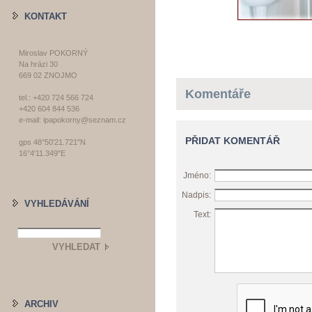
KONTAKT
Miroslav POKORNÝ
Na hrázi 30
669 02 ZNOJMO
Komentáře
tel.: +420 724 566 724
+420 604 844 536
e-mail: ipapokorny@seznam.cz
PŘIDAT KOMENTÁŘ
gps 48°50'21.721"N
16°4'11.349"E
Jméno:
Nadpis:
VYHLEDÁVÁNÍ
Text:
ARCHIV