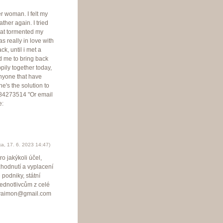
r woman. I felt my
ther again. I tried
that tormented my
s really in love with
k, until i met a
ed me to bring back
ily together today,
anyone that have
e's the solution to
084273514 "Or email
e:
ka
,
17. 6. 2023
14:47
)
o jakýkoli účel,
hodnutí a vyplacení
 podniky, státní
jednotlivcům z celé
crovaimon@gmail.com