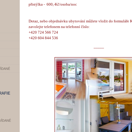
přistýlka - 600,-Kč/osoba/noc
Dotaz, nebo objednávku ubytování můžete vložit do formuláře 
zavolejte telefonem na telefonní číslo:
+420 724 566 724
+420 604 844 536
_____
VÍDANÉ
RAFIE
VÍDANÉ