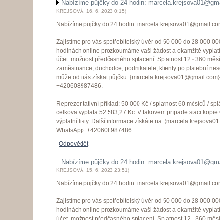
Nabízíme půjčky do 24 hodin: marcela.krejsova01@gma
KREJSOVÁ
,
16. 6. 2023
0:15
)
Nabízíme půjčky do 24 hodin: marcela.krejsova01@gmail.co
Zajistíme pro vás spotřebitelský úvěr od 50 000 do 28 000 00
hodinách online prozkoumáme vaši žádost a okamžitě vyplat
účet. možnost předčasného splacení. Splatnost 12 - 360 měsí
zaměstnance, důchodce, podnikatele, klienty po platební ne
může od nás získat půjčku. {marcela.krejsova01@gmail.com
+420608987486.
Reprezentativní příklad: 50 000 Kč / splatnost 60 měsíců / spl
celková výplata 52 583,27 Kč. V takovém případě stačí kopie
výplatní listy. Další informace získáte na: {marcela.krejsov
WhatsApp: +420608987486.
Odpovědět
Nabízíme půjčky do 24 hodin: marcela.krejsova01@gma
KREJSOVÁ
,
15. 6. 2023
23:51
)
Nabízíme půjčky do 24 hodin: marcela.krejsova01@gmail.co
Zajistíme pro vás spotřebitelský úvěr od 50 000 do 28 000 00
hodinách online prozkoumáme vaši žádost a okamžitě vyplat
účet. možnost předčasného splacení. Splatnost 12 - 360 měsí