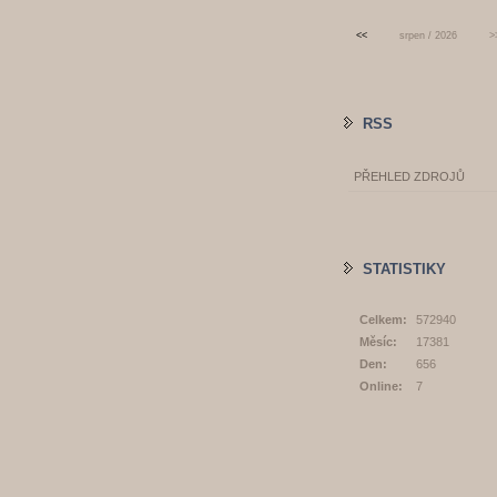
<<
srpen / 2026
>
RSS
PŘEHLED ZDROJŮ
STATISTIKY
Celkem:
572940
Měsíc:
17381
Den:
656
Online:
7