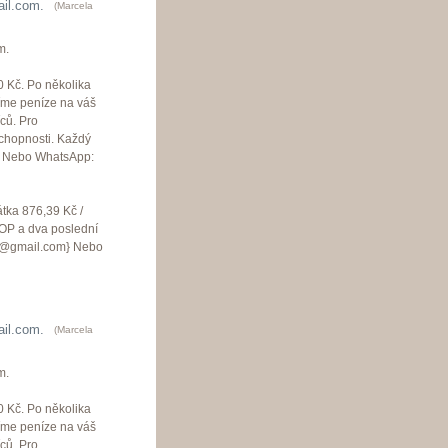
il.com.
(
Marcela
m.
0 Kč. Po několika
íme peníze na váš
ců. Pro
schopnosti. Každý
} Nebo WhatsApp:
átka 876,39 Kč /
 OP a dva poslední
a01@gmail.com} Nebo
il.com.
(
Marcela
m.
0 Kč. Po několika
íme peníze na váš
ců. Pro