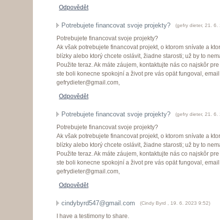
Odpovědět
Potrebujete financovat svoje projekty?
(
gefry dieter
,
21. 6.
Potrebujete financovat svoje projekty?
Ak však potrebujete financovat projekt, o ktorom snívate a kt
blízky alebo ktorý chcete oslávit, žiadne starosti; už by to nem
Použite teraz. Ak máte záujem, kontaktujte nás co najskôr pre 
ste boli konecne spokojní a život pre vás opät fungoval, email
gefrydieter@gmail.com,
Odpovědět
Potrebujete financovat svoje projekty?
(
gefry dieter
,
21. 6.
Potrebujete financovat svoje projekty?
Ak však potrebujete financovat projekt, o ktorom snívate a kt
blízky alebo ktorý chcete oslávit, žiadne starosti; už by to nem
Použite teraz. Ak máte záujem, kontaktujte nás co najskôr pre 
ste boli konecne spokojní a život pre vás opät fungoval, email
gefrydieter@gmail.com,
Odpovědět
cindybyrd547@gmail.com
(
Cindy Byrd
,
19. 6. 2023
9:52
)
I have a testimony to share.