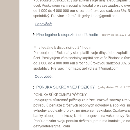
Potrebujete pôžicku, aby ste splatili svoje dlhy alebo zaplatil
úcet. Poskytujem vám sociálny kapitál pre vaše žiadosti o úv
od 1 000 do 4 000 000 eur s rocnou úrokovou sadzbou 3%. S
spolahlivý. Pre viac informácií: gefrydieter@gmail.com,
Odpovědět
Plne legálne k dispozícii do 24 hodín.
(
gefry dieter
,
21. 6. 
Plne legálne k dispozícii do 24 hodín.
Potrebujete pôžicku, aby ste splatili svoje dlhy alebo zaplatil
úcet. Poskytujem vám sociálny kapitál pre vaše žiadosti o úv
od 1 000 do 4 000 000 eur s rocnou úrokovou sadzbou 3%. S
spolahlivý. Pre viac informácií: gefrydieter@gmail.com,
Odpovědět
PONUKA SÚKROMNEJ PÔŽICKY
(
gefry dieter
,
21. 6. 202
PONUKA SÚKROMNEJ PÔŽICKY
Poskytujem súkromné pôžicky za nízke úrokové sadzby. Pre vš
potrebujú peniaze z rôznych osobných dôvodov alebo ktorí ma
výhodný a dôležitý projekt, no riešenie neexistuje. Opakovane
banky alebo jednotlivcov, ktorí nereagovali na vaše obavy. Ne
Ponúkam vám svoju ponuku riešenia, preto ma kontaktujte na
gefrydieter@gmail.com