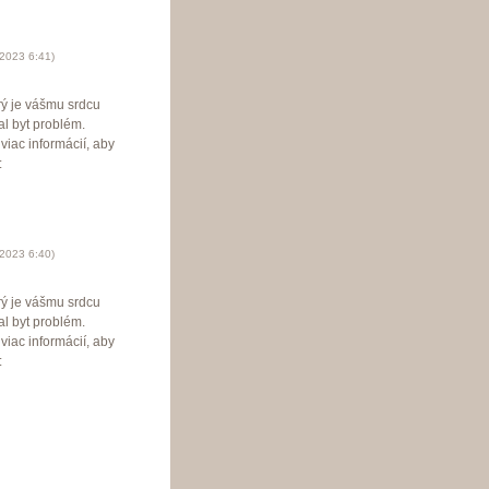
 2023
6:41
)
orý je vášmu srdcu
al byt problém.
viac informácií, aby
:
 2023
6:40
)
orý je vášmu srdcu
al byt problém.
viac informácií, aby
: