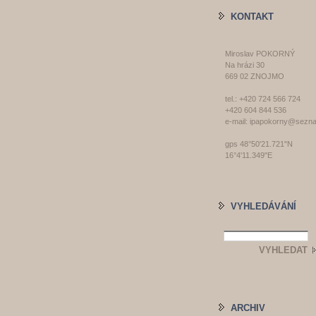
KONTAKT
Miroslav POKORNÝ
Na hrázi 30
669 02 ZNOJMO
tel.: +420 724 566 724
+420 604 844 536
e-mail: ipapokorny@sezn
gps 48°50'21.721"N
16°4'11.349"E
VYHLEDÁVÁNÍ
ARCHIV