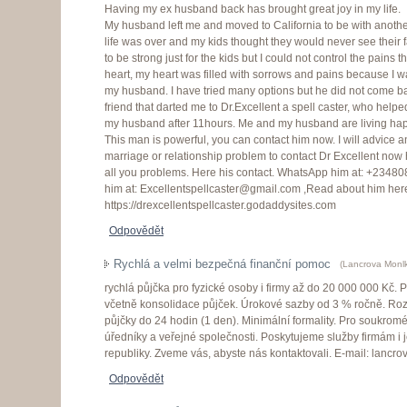
Having my ex husband back has brought great joy in my life.
My husband left me and moved to California to be with anothe
life was over and my kids thought they would never see their fa
to be strong just for the kids but I could not control the pains 
heart, my heart was filled with sorrows and pains because I wa
my husband. I have tried many options but he did not come bac
friend that darted me to Dr.Excellent a spell caster, who help
my husband after 11hours. Me and my husband are living happ
This man is powerful, you can contact him now. I will advice 
marriage or relationship problem to contact Dr Excellent now h
all you problems. Here his contact. WhatsApp him at: +2348
him at: Excellentspellcaster@gmail.com ,Read about him her
https://drexcellentspellcaster.godaddysites.com
Odpovědět
Rychlá a velmi bezpečná finanční pomoc
(
Lancrova Monl
rychlá půjčka pro fyzické osoby i firmy až do 20 000 000 Kč. Pr
včetně konsolidace půjček. Úrokové sazby od 3 % ročně. Roz
půjčky do 24 hodin (1 den). Minimální formality. Pro soukromé
úředníky a veřejné společnosti. Poskytujeme služby firmám i 
republiky. Zveme vás, abyste nás kontaktovali. E-mail: lan
Odpovědět