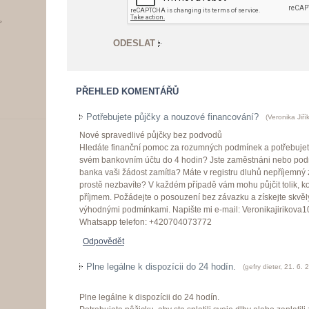
>
PŘEHLED KOMENTÁŘŮ
Potřebujete půjčky a nouzové financování?
(
Veronika Jiří
Nové spravedlivé půjčky bez podvodů
Hledáte finanční pomoc za rozumných podmínek a potřebujet
svém bankovním účtu do 4 hodin? Jste zaměstnáni nebo podn
banka vaši žádost zamítla? Máte v registru dluhů nepříjemný
prostě nezbavíte? V každém případě vám mohu půjčit tolik, ko
příjmem. Požádejte o posouzení bez závazku a získejte skvěl
výhodnými podmínkami. Napište mi e-mail: Veronikajirikov
Whatsapp telefon: +420704073772
Odpovědět
Plne legálne k dispozícii do 24 hodín.
(
gefry dieter
,
21. 6. 
Plne legálne k dispozícii do 24 hodín.