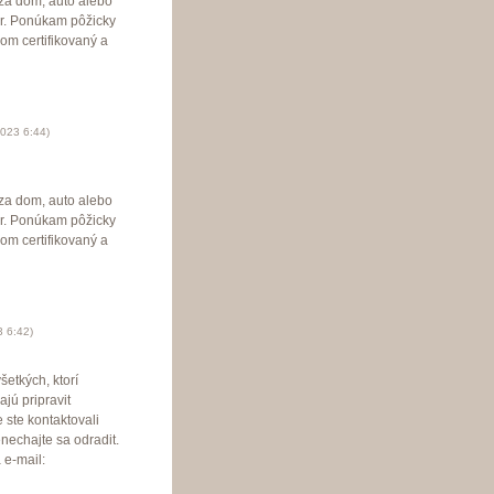
i za dom, auto alebo
er. Ponúkam pôžicky
om certifikovaný a
2023
6:44
)
i za dom, auto alebo
er. Ponúkam pôžicky
om certifikovaný a
3
6:42
)
etkých, ktorí
jú pripravit
 ste kontaktovali
nechajte sa odradit.
 e-mail: