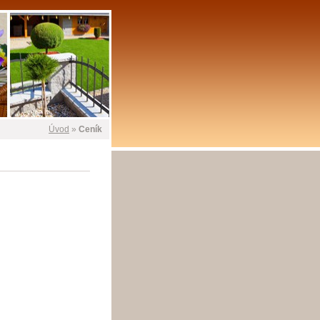
Úvod
»
Ceník