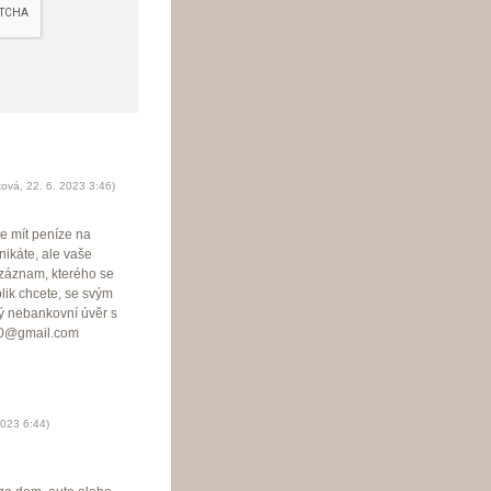
ková
,
22. 6. 2023
3:46
)
e mít peníze na
ikáte, ale vaše
 záznam, kterého se
lik chcete, se svým
ý nebankovní úvěr s
a10@gmail.com
2023
6:44
)