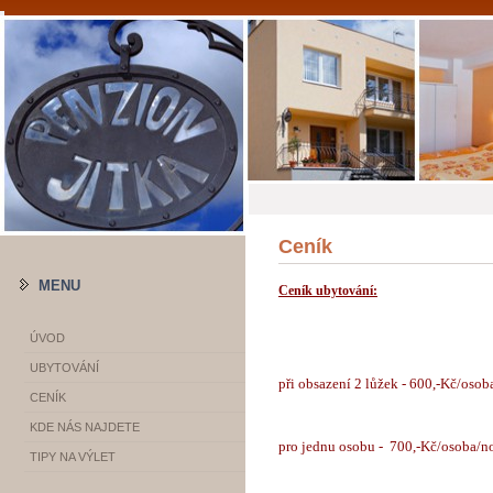
Ceník
MENU
Ceník ubytování:
ÚVOD
UBYTOVÁNÍ
při obsazení 2 lůžek - 600,-Kč/osob
CENÍK
KDE NÁS NAJDETE
pro jednu osobu - 700,-Kč/osoba/n
TIPY NA VÝLET