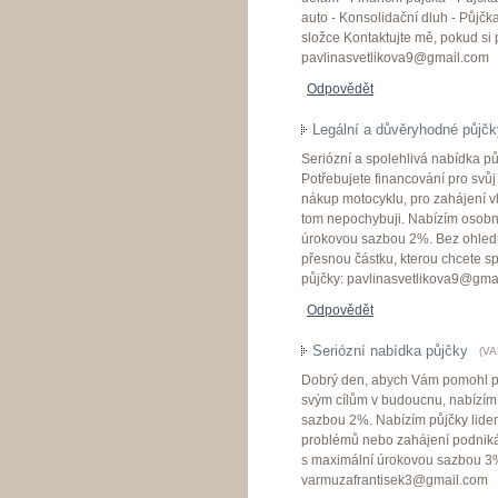
auto - Konsolidační dluh - Půjčk
složce Kontaktujte mě, pokud si 
pavlinasvetlikova9@gmail.com
Odpovědět
Legální a důvěryhodné půjčk
Seriózní a spolehlivá nabídka p
Potřebujete financování pro svůj
nákup motocyklu, pro zahájení vl
tom nepochybuji. Nabízím osobní
úrokovou sazbou 2%. Bez ohledu
přesnou částku, kterou chcete sp
půjčky: pavlinasvetlikova9@gma
Odpovědět
Seriózní nabídka půjčky
(
VA
Dobrý den, abych Vám pomohl přek
svým cílům v budoucnu, nabízím
sazbou 2%. Nabízím půjčky lidem 
problémů nebo zahájení podniká
s maximální úrokovou sazbou 3%.
varmuzafrantisek3@gmail.com