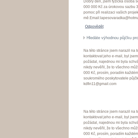
Dobrý den, jsem fyzická osoba s
000 000 Kč za úrokovou sazbu 3 
pomoc při realizaci vašich projek
mě.Email:lapesovaradka@hotma
Odpovědět
Hledáte výhodnou půjčku pro
Na této stránce jsem narazil na 
kontaktovat jeho e-mail, byl js
požádal, najednou mi byla schvá
nikdy nevěřil, že to všechno můž
000 Kč, prosím, poradím každému
soukromého poskytovatele půjčky 
kdfin11@gmail.com
Na této stránce jsem narazil na 
kontaktovat jeho e-mail, byl js
požádal, najednou mi byla schvá
nikdy nevěřil, že to všechno můž
000 Kč, prosím, poradím každému