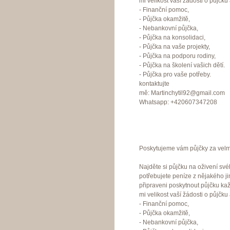
mi velikost vaší žádosti o půjčku
- Finanční pomoc,
- Půjčka okamžitě,
- Nebankovní půjčka,
- Půjčka na konsolidaci,
- Půjčka na vaše projekty,
- Půjčka na podporu rodiny,
- Půjčka na školení vašich dětí.
- Půjčka pro vaše potřeby.
kontaktujte
mě: Martinchytil92@gmail.com
Whatsapp: +420607347208
Poskytujeme vám půjčky za velmi
Najděte si půjčku na oživení své
potřebujete peníze z nějakého j
připraveni poskytnout půjčku ka
mi velikost vaší žádosti o půjčku
- Finanční pomoc,
- Půjčka okamžitě,
- Nebankovní půjčka,