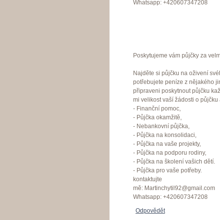
Whatsapp: +420607347208
Poskytujeme vám půjčky za velmi
Najděte si půjčku na oživení své
potřebujete peníze z nějakého j
připraveni poskytnout půjčku ka
mi velikost vaší žádosti o půjčku
- Finanční pomoc,
- Půjčka okamžitě,
- Nebankovní půjčka,
- Půjčka na konsolidaci,
- Půjčka na vaše projekty,
- Půjčka na podporu rodiny,
- Půjčka na školení vašich dětí.
- Půjčka pro vaše potřeby.
kontaktujte
mě: Martinchytil92@gmail.com
Whatsapp: +420607347208
Odpovědět