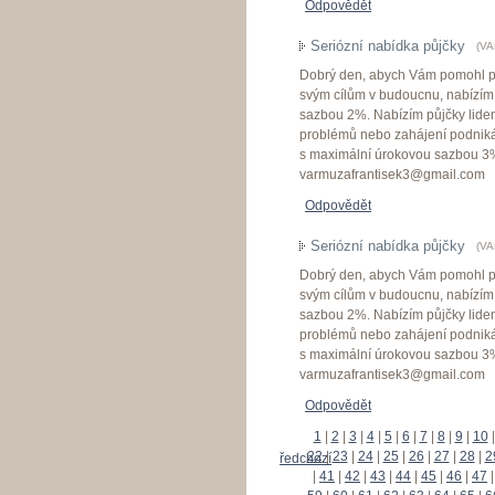
Odpovědět
Seriózní nabídka půjčky
(
VA
Dobrý den, abych Vám pomohl přek
svým cílům v budoucnu, nabízím
sazbou 2%. Nabízím půjčky lidem 
problémů nebo zahájení podniká
s maximální úrokovou sazbou 3%.
varmuzafrantisek3@gmail.com
Odpovědět
Seriózní nabídka půjčky
(
VA
Dobrý den, abych Vám pomohl přek
svým cílům v budoucnu, nabízím
sazbou 2%. Nabízím půjčky lidem 
problémů nebo zahájení podniká
s maximální úrokovou sazbou 3%.
varmuzafrantisek3@gmail.com
Odpovědět
1
|
2
|
3
|
4
|
5
|
6
|
7
|
8
|
9
|
10
|
22
|
23
|
24
|
25
|
26
|
27
|
28
|
2
« předchozí
|
41
|
42
|
43
|
44
|
45
|
46
|
47
|