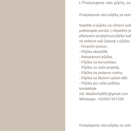
Poskytujeme vám půjčky za v
Poskytujeme vám půjčky za velmi
Najděte si půjčku na oživení své
potřebujete peníze z nějakého j
připraveni poskytnout půjčku ka
mi velikost vaší žádosti o půjčku
- Finanční pomoc,
- Půjčka okamžitě,
- Nebankovní půjčka,
- Půjčka na konsolidaci,
- Půjčka na vaše projekty,
- Půjčka na podporu rodiny,
- Půjčka na školení vašich dětí.
- Půjčka pro vaše potřeby.
kontaktujte
mě: Martinchytil92@gmail.com
Whatsapp: +420607347208
Poskytujeme vám půjčky za velmi