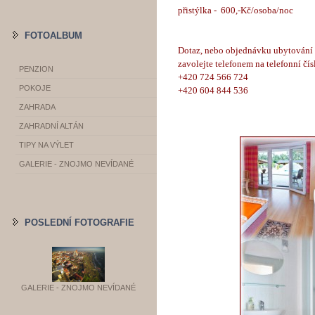
přistýlka - 600,-Kč/osoba/noc
FOTOALBUM
Dotaz, nebo objednávku ubytování 
zavolejte telefonem na telefonní čís
PENZION
+420 724 566 724
POKOJE
+420 604 844 536
ZAHRADA
ZAHRADNÍ ALTÁN
TIPY NA VÝLET
GALERIE - ZNOJMO NEVÍDANÉ
POSLEDNÍ FOTOGRAFIE
GALERIE - ZNOJMO NEVÍDANÉ