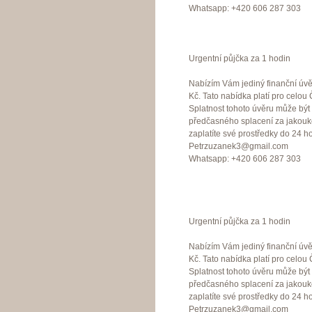
Whatsapp: +420 606 287 303
Urgentní půjčka za 1 hodin
Nabízím Vám jediný finanční úvě
Kč. Tato nabídka platí pro celo
Splatnost tohoto úvěru může bý
předčasného splacení za jakouko
zaplatíte své prostředky do 24 ho
Petrzuzanek3@gmail.com
Whatsapp: +420 606 287 303
Urgentní půjčka za 1 hodin
Nabízím Vám jediný finanční úvě
Kč. Tato nabídka platí pro celo
Splatnost tohoto úvěru může bý
předčasného splacení za jakouko
zaplatíte své prostředky do 24 ho
Petrzuzanek3@gmail.com