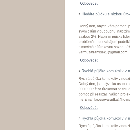
Odpovědět
Hledáte půjčku s nízkou úr
Dobrý den, abych Vám pomohl přek
svým cílům v budoucnu, nabízím
sazbou 2%. Nabízím půjčky lidem 
problémů nebo zahájení podniká
s maximální úrokovou sazbou 3%.
varmuzafrantisek3@gmail.com
Odpovědět
Rychlá půjčka komukoliv v n
Rychlá půjčka komukoliv v nouzi
Dobrý den, jsem fyzická osoba s
000 000 Kč za úrokovou sazbu 3 
pomoc při realizaci vašich projek
mě.Email:lapesovaradka@hotma
Odpovědět
Rychlá půjčka komukoliv v n
Rychlá půjčka komukoliv v nouzi