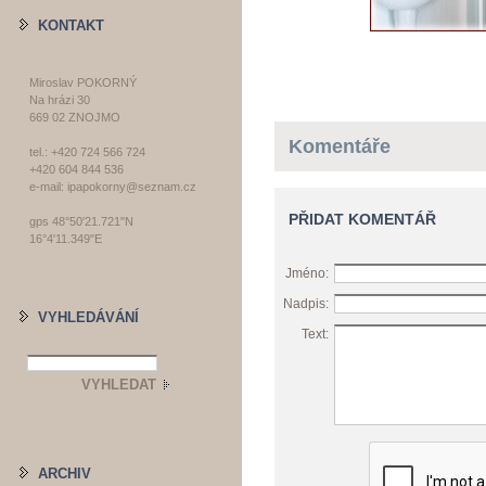
KONTAKT
Miroslav POKORNÝ
Na hrázi 30
669 02 ZNOJMO
Komentáře
tel.: +420 724 566 724
+420 604 844 536
e-mail: ipapokorny@seznam.cz
PŘIDAT KOMENTÁŘ
gps 48°50'21.721"N
16°4'11.349"E
Jméno:
Nadpis:
VYHLEDÁVÁNÍ
Text:
ARCHIV