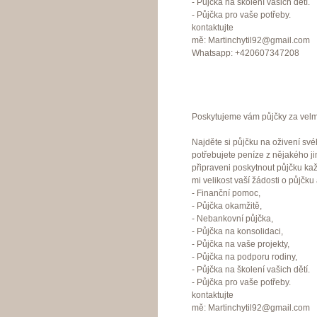
- Půjčka na školení vašich dětí.
- Půjčka pro vaše potřeby.
kontaktujte
mě: Martinchytil92@gmail.com
Whatsapp: +420607347208
Poskytujeme vám půjčky za velmi
Najděte si půjčku na oživení své
potřebujete peníze z nějakého j
připraveni poskytnout půjčku ka
mi velikost vaší žádosti o půjčku
- Finanční pomoc,
- Půjčka okamžitě,
- Nebankovní půjčka,
- Půjčka na konsolidaci,
- Půjčka na vaše projekty,
- Půjčka na podporu rodiny,
- Půjčka na školení vašich dětí.
- Půjčka pro vaše potřeby.
kontaktujte
mě: Martinchytil92@gmail.com