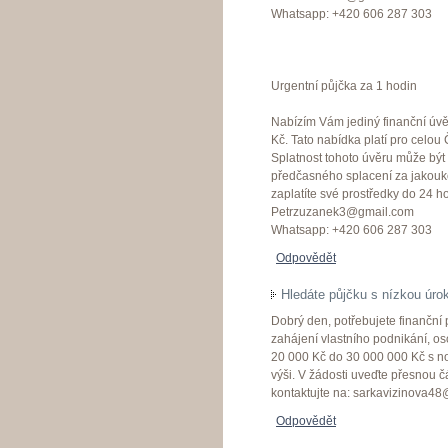
Whatsapp: +420 606 287 303
Urgentní půjčka za 1 hodin
Nabízím Vám jediný finanční úvě
Kč. Tato nabídka platí pro celo
Splatnost tohoto úvěru může bý
předčasného splacení za jakouko
zaplatíte své prostředky do 24 ho
Petrzuzanek3@gmail.com
Whatsapp: +420 606 287 303
Odpovědět
Hledáte půjčku s nízkou úr
Dobrý den, potřebujete finanční 
zahájení vlastního podnikání, os
20 000 Kč do 30 000 000 Kč s 
výši. V žádosti uveďte přesnou č
kontaktujte na: sarkavizinova4
Odpovědět