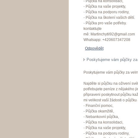
- Půjčka na konsolidaci,
- Půjčka na vaše projekty,
- Půjčka na podporu rodiny,
- Půjčka na školení vašich dětí.
- Půjčka pro vaše potřeby.
kontaktujte
mě: Martinchytil92@gmail.com
Whatsapp: +420607347208
Odpovědět
Poskytujeme vám půjčky za v
Poskytujeme vám půjčky za velmi
Najděte si půjčku na oživení své
potřebujete peníze z nějakého j
připraveni poskytnout půjčku ka
mi velikost vaší žádosti o půjčku
- Finanční pomoc,
- Půjčka okamžitě,
- Nebankovní půjčka,
- Půjčka na konsolidaci,
- Půjčka na vaše projekty,
- Půjčka na podporu rodiny,