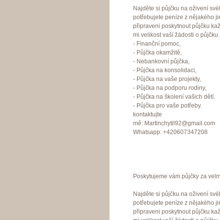
Najděte si půjčku na oživení své
potřebujete peníze z nějakého j
připraveni poskytnout půjčku ka
mi velikost vaší žádosti o půjčku
- Finanční pomoc,
- Půjčka okamžitě,
- Nebankovní půjčka,
- Půjčka na konsolidaci,
- Půjčka na vaše projekty,
- Půjčka na podporu rodiny,
- Půjčka na školení vašich dětí.
- Půjčka pro vaše potřeby.
kontaktujte
mě: Martinchytil92@gmail.com
Whatsapp: +420607347208
Poskytujeme vám půjčky za velmi
Najděte si půjčku na oživení své
potřebujete peníze z nějakého j
připraveni poskytnout půjčku ka