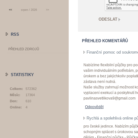
<<
srpen / 2026
>>
RSS
PŘEHLED KOMENTÁŘŮ
PŘEHLED ZDROJŮ
Finanční pomoc od soukromé
Nabízíme flexibilní půjčky pro 
vašim individuálním potřebám,
STATISTIKY
úrokem a bez jakýchkoliv poplat
zástava není nutná.
Naše služby zahrnují možnost k
Celkem:
572362
vyplacení exekucí a poskytnutí ho
Měsíc:
17364
pavlinasvetlikova9@gmail.com
Den:
610
Odpovědět
Online:
4
Rychlá a spolehlivá online p
pro české jedince. Nabízím půj
schopným splácet s úrokovou sa
dělám - Finanční půjčka - Půjčka