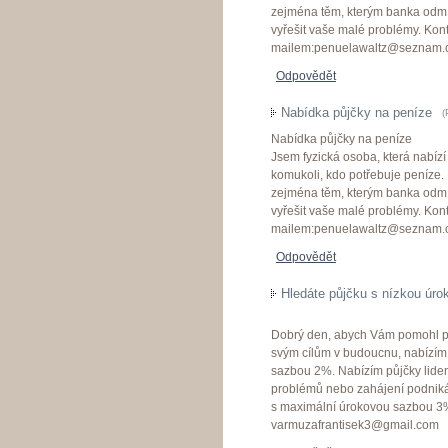
zejména těm, kterým banka odmí
vyřešit vaše malé problémy. Ko
mailem:penuelawaltz@seznam.
Odpovědět
Nabídka půjčky na peníze
(
Nabídka půjčky na peníze
Jsem fyzická osoba, která nabíz
komukoli, kdo potřebuje peníze. P
zejména těm, kterým banka odmí
vyřešit vaše malé problémy. Ko
mailem:penuelawaltz@seznam.
Odpovědět
Hledáte půjčku s nízkou úr
Dobrý den, abych Vám pomohl přek
svým cílům v budoucnu, nabízím
sazbou 2%. Nabízím půjčky lidem 
problémů nebo zahájení podniká
s maximální úrokovou sazbou 3%.
varmuzafrantisek3@gmail.com