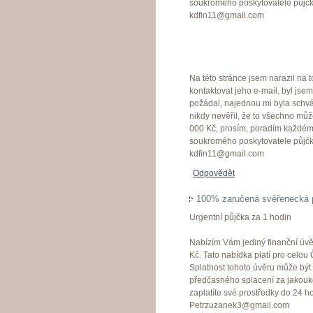
soukromého poskytovatele půjčky 
kdfin11@gmail.com
Na této stránce jsem narazil na 
kontaktovat jeho e-mail, byl js
požádal, najednou mi byla schvá
nikdy nevěřil, že to všechno můž
000 Kč, prosím, poradím každému
soukromého poskytovatele půjčky 
kdfin11@gmail.com
Odpovědět
100% zaručená svěřenecká 
Urgentní půjčka za 1 hodin
Nabízím Vám jediný finanční úvě
Kč. Tato nabídka platí pro celo
Splatnost tohoto úvěru může bý
předčasného splacení za jakouko
zaplatíte své prostředky do 24 ho
Petrzuzanek3@gmail.com