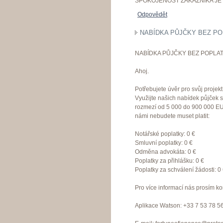
SPOKOJENOST ZÁKAZNÍKA JE 
Odpovědět
NABÍDKA PŮJČKY BEZ PO
NABÍDKA PŮJČKY BEZ POPLAT
Ahoj.
Potřebujete úvěr pro svůj proje
Využijte našich nabídek půjček 
rozmezí od 5 000 do 900 000 EU
námi nebudete muset platit:
Notářské poplatky: 0 €
Smluvní poplatky: 0 €
Odměna advokáta: 0 €
Poplatky za přihlášku: 0 €
Poplatky za schválení žádosti: 0
Pro více informací nás prosím ko
Aplikace Watson: +33 7 53 78 5