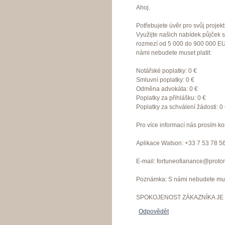
Ahoj.
Potřebujete úvěr pro svůj proje
Využijte našich nabídek půjček 
rozmezí od 5 000 do 900 000 EU
námi nebudete muset platit:
Notářské poplatky: 0 €
Smluvní poplatky: 0 €
Odměna advokáta: 0 €
Poplatky za přihlášku: 0 €
Poplatky za schválení žádosti: 0
Pro více informací nás prosím ko
Aplikace Watson: +33 7 53 78 5
E-mail: fortuneofianance@proto
Poznámka: S námi nebudete muset
SPOKOJENOST ZÁKAZNÍKA JE 
Odpovědět