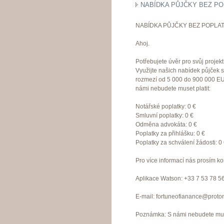
NABÍDKA PŮJČKY BEZ PO
NABÍDKA PŮJČKY BEZ POPLAT
Ahoj.
Potřebujete úvěr pro svůj proje
Využijte našich nabídek půjček 
rozmezí od 5 000 do 900 000 EU
námi nebudete muset platit:
Notářské poplatky: 0 €
Smluvní poplatky: 0 €
Odměna advokáta: 0 €
Poplatky za přihlášku: 0 €
Poplatky za schválení žádosti: 0
Pro více informací nás prosím ko
Aplikace Watson: +33 7 53 78 5
E-mail: fortuneofianance@proto
Poznámka: S námi nebudete muset