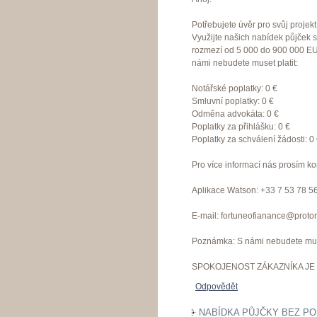
Potřebujete úvěr pro svůj proje
Využijte našich nabídek půjček 
rozmezí od 5 000 do 900 000 EU
námi nebudete muset platit:
Notářské poplatky: 0 €
Smluvní poplatky: 0 €
Odměna advokáta: 0 €
Poplatky za přihlášku: 0 €
Poplatky za schválení žádosti: 0
Pro více informací nás prosím ko
Aplikace Watson: +33 7 53 78 5
E-mail: fortuneofianance@proto
Poznámka: S námi nebudete muset
SPOKOJENOST ZÁKAZNÍKA JE 
Odpovědět
NABÍDKA PŮJČKY BEZ PO