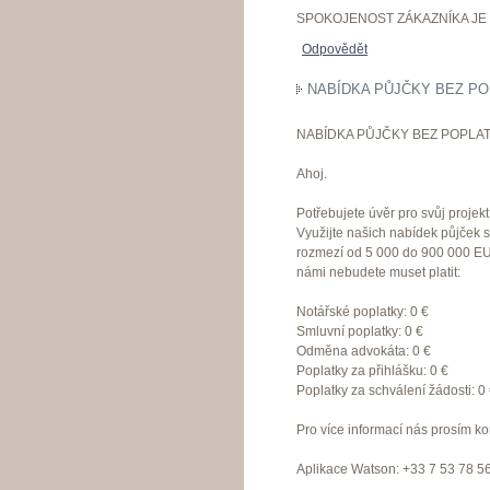
SPOKOJENOST ZÁKAZNÍKA JE 
Odpovědět
NABÍDKA PŮJČKY BEZ PO
NABÍDKA PŮJČKY BEZ POPLAT
Ahoj.
Potřebujete úvěr pro svůj proje
Využijte našich nabídek půjček 
rozmezí od 5 000 do 900 000 EU
námi nebudete muset platit:
Notářské poplatky: 0 €
Smluvní poplatky: 0 €
Odměna advokáta: 0 €
Poplatky za přihlášku: 0 €
Poplatky za schválení žádosti: 0
Pro více informací nás prosím ko
Aplikace Watson: +33 7 53 78 5