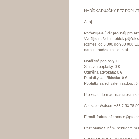
NABÍDKA PŮJČKY BEZ POPLAT
Ahoj.
Potřebujete úvěr pro svůj proje
Využijte našich nabídek půjček 
rozmezí od 5 000 do 900 000 EU
námi nebudete muset platit:
Notářské poplatky: 0 €
Smluvní poplatky: 0 €
Odměna advokáta: 0 €
Poplatky za přihlášku: 0 €
Poplatky za schválení žádosti: 0
Pro více informací nás prosím ko
Aplikace Watson: +33 7 53 78 5
E-mail: fortuneofianance@proto
Poznámka: S námi nebudete muset