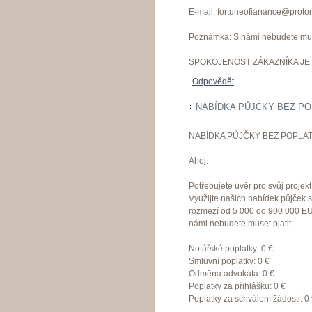
E-mail: fortuneofianance@proto
Poznámka: S námi nebudete muset
SPOKOJENOST ZÁKAZNÍKA JE 
Odpovědět
NABÍDKA PŮJČKY BEZ PO
NABÍDKA PŮJČKY BEZ POPLAT
Ahoj.
Potřebujete úvěr pro svůj proje
Využijte našich nabídek půjček 
rozmezí od 5 000 do 900 000 EU
námi nebudete muset platit:
Notářské poplatky: 0 €
Smluvní poplatky: 0 €
Odměna advokáta: 0 €
Poplatky za přihlášku: 0 €
Poplatky za schválení žádosti: 0