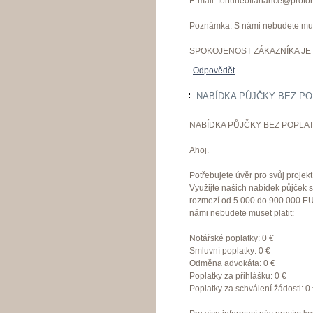
E-mail: fortuneofianance@proto
Poznámka: S námi nebudete muset
SPOKOJENOST ZÁKAZNÍKA JE 
Odpovědět
NABÍDKA PŮJČKY BEZ PO
NABÍDKA PŮJČKY BEZ POPLAT
Ahoj.
Potřebujete úvěr pro svůj proje
Využijte našich nabídek půjček 
rozmezí od 5 000 do 900 000 EU
námi nebudete muset platit:
Notářské poplatky: 0 €
Smluvní poplatky: 0 €
Odměna advokáta: 0 €
Poplatky za přihlášku: 0 €
Poplatky za schválení žádosti: 0