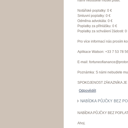
námi nebudete muset platit:
Notářské poplatky: 0 €
Smluvní poplatky: 0 €
Odměna advokáta: 0 €
Poplatky za přihlášku: 0 €
Poplatky za schválení žádosti: 0
Pro více informací nás prosím ko
Aplikace Watson: +33 7 53 78 5
E-mail: fortuneofianance@proto
Poznámka: S námi nebudete muset
SPOKOJENOST ZÁKAZNÍKA JE 
Odpovědět
NABÍDKA PŮJČKY BEZ PO
NABÍDKA PŮJČKY BEZ POPLAT
Ahoj.