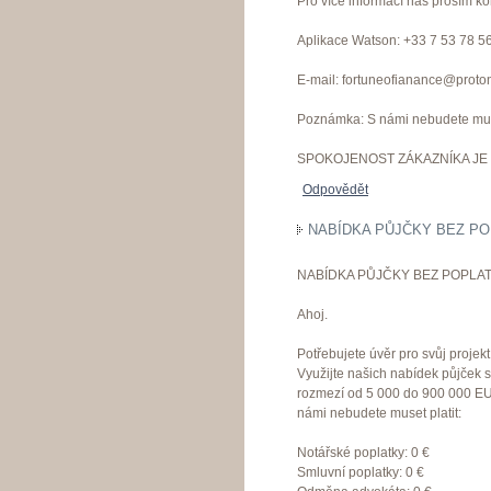
Pro více informací nás prosím ko
Aplikace Watson: +33 7 53 78 5
E-mail: fortuneofianance@proto
Poznámka: S námi nebudete muset
SPOKOJENOST ZÁKAZNÍKA JE 
Odpovědět
NABÍDKA PŮJČKY BEZ PO
NABÍDKA PŮJČKY BEZ POPLAT
Ahoj.
Potřebujete úvěr pro svůj proje
Využijte našich nabídek půjček 
rozmezí od 5 000 do 900 000 EU
námi nebudete muset platit:
Notářské poplatky: 0 €
Smluvní poplatky: 0 €