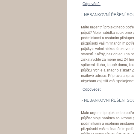
Odpovědět
NEBANKOVNÍ ŘEŠENÍ SO
Máte urgentní projekt nebo potře
půjčit? Moje nabídka soukromé pů
podmínkami a osobním přístupem.
přizpůsobí vašim finančním potř
půjčky s velmi nízkou úrokovou 
starostí. Každý, bez ohledu na p
získat rychle za méně než 24 hod
splácení dluhu, koupě domu, kou
půjčku rychle a snadno získat? 
mailové adrese. Příprava a zprac
abychom zajistili vaši spokojen
Odpovědět
NEBANKOVNÍ ŘEŠENÍ SO
Máte urgentní projekt nebo potře
půjčit? Moje nabídka soukromé pů
podmínkami a osobním přístupem.
přizpůsobí vašim finančním potř