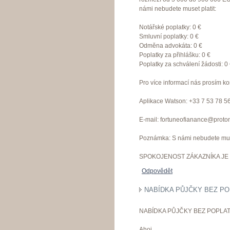
námi nebudete muset platit:
Notářské poplatky: 0 €
Smluvní poplatky: 0 €
Odměna advokáta: 0 €
Poplatky za přihlášku: 0 €
Poplatky za schválení žádosti: 0
Pro více informací nás prosím ko
Aplikace Watson: +33 7 53 78 5
E-mail: fortuneofianance@proto
Poznámka: S námi nebudete muset
SPOKOJENOST ZÁKAZNÍKA JE 
Odpovědět
NABÍDKA PŮJČKY BEZ PO
NABÍDKA PŮJČKY BEZ POPLAT
Ahoj.