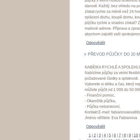
půjčky s velmi nízkou úrokovou 
starostí. Každý, bez ohledu na p
získat rychle za méně než 24 hod
splácení dluhu, koupě domu, kou
půjčku rychle a snadno získat? 
mailové adrese. Příprava a zprac
abychom zajistili vaši spokojen
Odpovědět
PŘEVOD PŮJČKY DO 20 M
NABÍDKA RYCHLÉ A SPOLEHL
Nabízíme půjčky za velmi flexibi
požadované částky a splatnosti. 
Vyberete si délku a čas, který ne
můžete půjčit od 1 000 do 50 00
- Finanční pomoc,
- Okamžitá půjčka,
- Půjčka nebankovní,
Kontakt E-mail: fabianovaeva8
Jméno věřitele: Eva Fabianova
Odpovědět
1
|
2
|
3
|
4
|
5
|
6
|
7
|
8
|
9
|
10
|