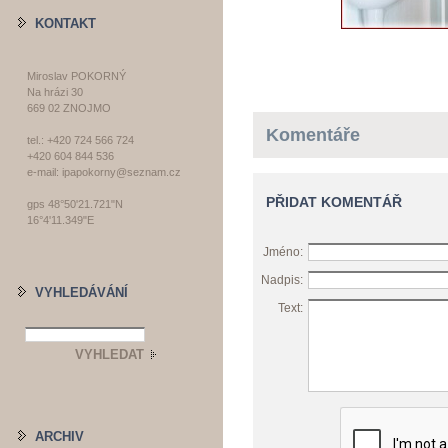
KONTAKT
Miroslav POKORNÝ
Na hrázi 30
669 02 ZNOJMO
Komentáře
tel.: +420 724 566 724
+420 604 844 536
e-mail: ipapokorny@seznam.cz
PŘIDAT KOMENTÁŘ
gps 48°50'21.721"N
16°4'11.349"E
Jméno:
Nadpis:
VYHLEDÁVÁNÍ
Text:
ARCHIV