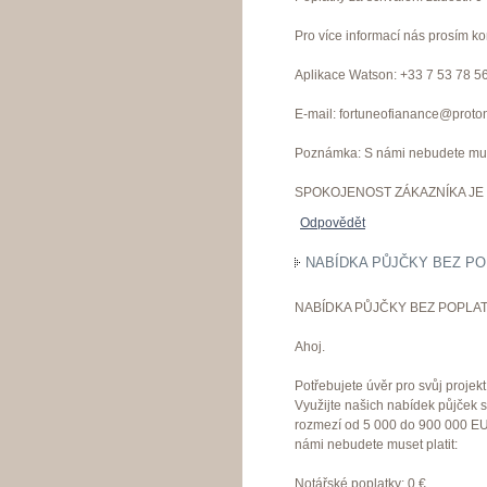
Pro více informací nás prosím ko
Aplikace Watson: +33 7 53 78 5
E-mail: fortuneofianance@proto
Poznámka: S námi nebudete muset
SPOKOJENOST ZÁKAZNÍKA JE 
Odpovědět
NABÍDKA PŮJČKY BEZ PO
NABÍDKA PŮJČKY BEZ POPLAT
Ahoj.
Potřebujete úvěr pro svůj proje
Využijte našich nabídek půjček 
rozmezí od 5 000 do 900 000 EU
námi nebudete muset platit:
Notářské poplatky: 0 €