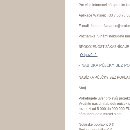
Pro více informací nás prosím ko
Aplikace Watson: +33 7 53 78 5
E-mail: fortuneofianance@proto
Poznámka: S námi nebudete muset
SPOKOJENOST ZÁKAZNÍKA JE 
Odpovědět
NABÍDKA PŮJČKY BEZ PO
NABÍDKA PŮJČKY BEZ POPLAT
Ahoj.
Potřebujete úvěr pro svůj proje
Využijte našich nabídek půjček 
rozmezí od 5 000 do 900 000 EU
námi nebudete muset platit:
Notářské poplatky: 0 €
Smluvní poplatky: 0 €