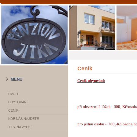
Ceník
MENU
Ceník ubytování:
ÚVOD
UBYTOVÁNÍ
při obsazení 2 lůžek - 600,-Kč/osob
CENÍK
KDE NÁS NAJDETE
pro jednu osobu - 700,-Kč/osoba/n
TIPY NA VÝLET