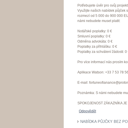
Potřebujete úvěr pro svůj proje
Využijte našich nabídek půjček 
rozmezí od 5 000 do 900 000 EU
námi nebudete muset platit:
Notářské poplatky: 0 €
Smluvní poplatky: 0 €
Odměna advokáta: 0 €
Poplatky za přihlášku: 0 €
Poplatky za schválení žádosti: 0
Pro více informací nás prosím ko
Aplikace Watson: +33 7 53 78 5
E-mail: fortuneofianance@proto
Poznámka: S námi nebudete muset
SPOKOJENOST ZÁKAZNÍKA JE 
Odpovědět
NABÍDKA PŮJČKY BEZ PO