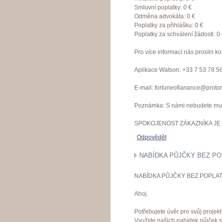
Smluvní poplatky: 0 €
Odměna advokáta: 0 €
Poplatky za přihlášku: 0 €
Poplatky za schválení žádosti: 0
Pro více informací nás prosím ko
Aplikace Watson: +33 7 53 78 5
E-mail: fortuneofianance@proto
Poznámka: S námi nebudete muset
SPOKOJENOST ZÁKAZNÍKA JE 
Odpovědět
NABÍDKA PŮJČKY BEZ PO
NABÍDKA PŮJČKY BEZ POPLAT
Ahoj.
Potřebujete úvěr pro svůj proje
Využijte našich nabídek půjček 