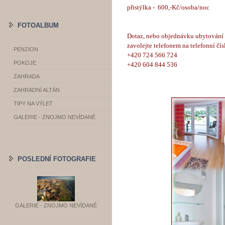
přistýlka - 600,-Kč/osoba/noc
FOTOALBUM
Dotaz, nebo objednávku ubytování 
zavolejte telefonem na telefonní čís
PENZION
+420 724 566 724
POKOJE
+420 604 844 536
ZAHRADA
ZAHRADNÍ ALTÁN
TIPY NA VÝLET
GALERIE - ZNOJMO NEVÍDANÉ
POSLEDNÍ FOTOGRAFIE
GALERIE - ZNOJMO NEVÍDANÉ