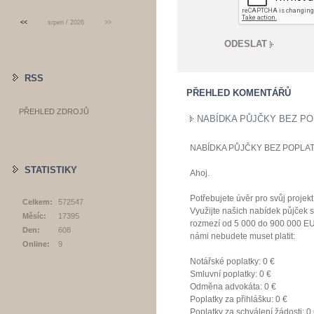
<<
srpen / 2026
>>
RSS
PŘEHLED KOMENTÁŘŮ
PŘEHLED ZDROJŮ
NABÍDKA PŮJČKY BEZ PO
NABÍDKA PŮJČKY BEZ POPLAT
STATISTIKY
Ahoj.
Potřebujete úvěr pro svůj proje
Celkem:
572547
Využijte našich nabídek půjček 
Měsíc:
17395
rozmezí od 5 000 do 900 000 EU
Den:
608
námi nebudete muset platit:
Online:
9
Notářské poplatky: 0 €
Smluvní poplatky: 0 €
Odměna advokáta: 0 €
Poplatky za přihlášku: 0 €
Poplatky za schválení žádosti: 0