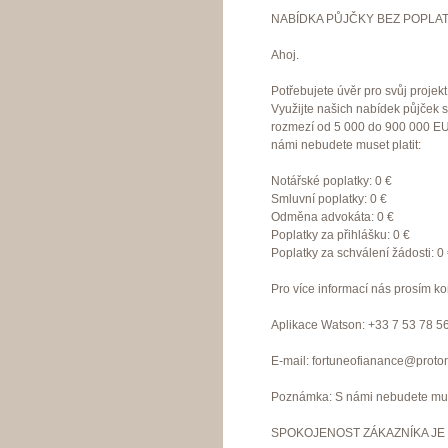
NABÍDKA PŮJČKY BEZ POPLAT
Ahoj.
Potřebujete úvěr pro svůj proje
Využijte našich nabídek půjček 
rozmezí od 5 000 do 900 000 EU
námi nebudete muset platit:
Notářské poplatky: 0 €
Smluvní poplatky: 0 €
Odměna advokáta: 0 €
Poplatky za přihlášku: 0 €
Poplatky za schválení žádosti: 0
Pro více informací nás prosím ko
Aplikace Watson: +33 7 53 78 5
E-mail: fortuneofianance@proto
Poznámka: S námi nebudete muset
SPOKOJENOST ZÁKAZNÍKA JE 