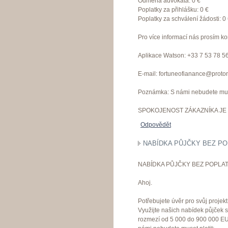
Odměna advokáta: 0 €
Poplatky za přihlášku: 0 €
Poplatky za schválení žádosti: 0
Pro více informací nás prosím ko
Aplikace Watson: +33 7 53 78 5
E-mail: fortuneofianance@proto
Poznámka: S námi nebudete muset
SPOKOJENOST ZÁKAZNÍKA JE 
Odpovědět
NABÍDKA PŮJČKY BEZ PO
NABÍDKA PŮJČKY BEZ POPLAT
Ahoj.
Potřebujete úvěr pro svůj proje
Využijte našich nabídek půjček 
rozmezí od 5 000 do 900 000 EU