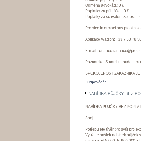
Odměna advokáta: 0 €
Poplatky za přihlášku: 0 €
Poplatky za schválení žádosti: 0
Pro více informací nás prosím ko
Aplikace Watson: +33 7 53 78 5
E-mail: fortuneofianance@proto
Poznámka: S námi nebudete muset
SPOKOJENOST ZÁKAZNÍKA JE 
Odpovědět
NABÍDKA PŮJČKY BEZ PO
NABÍDKA PŮJČKY BEZ POPLAT
Ahoj.
Potřebujete úvěr pro svůj proje
Využijte našich nabídek půjček 
rozmezí od 5 000 do 900 000 EU