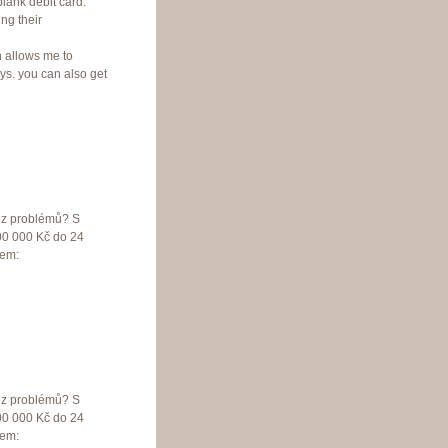
lank debit card.
ng their
h allows me to
s. you can also get
bez problémů? S
00 000 Kč do 24
lem:
bez problémů? S
00 000 Kč do 24
lem: