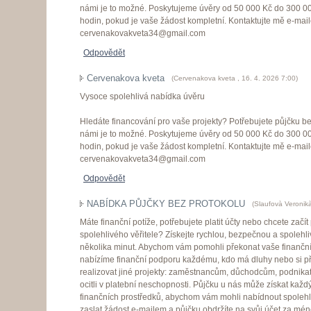
námi je to možné. Poskytujeme úvěry od 50 000 Kč do 300 0
hodin, pokud je vaše žádost kompletní. Kontaktujte mě e-mai
cervenakovakveta34@gmail.com
Odpovědět
Cervenakova kveta
(
Cervenakova kveta
,
16. 4. 2026
7:00
)
Vysoce spolehlivá nabídka úvěru
Hledáte financování pro vaše projekty? Potřebujete půjčku 
námi je to možné. Poskytujeme úvěry od 50 000 Kč do 300 0
hodin, pokud je vaše žádost kompletní. Kontaktujte mě e-mai
cervenakovakveta34@gmail.com
Odpovědět
NABÍDKA PŮJČKY BEZ PROTOKOLU
(
Slaufovà Veronik
Máte finanční potíže, potřebujete platit účty nebo chcete začít
spolehlivého věřitele? Získejte rychlou, bezpečnou a spoleh
několika minut. Abychom vám pomohli překonat vaše finanční
nabízíme finanční podporu každému, kdo má dluhy nebo si přej
realizovat jiné projekty: zaměstnancům, důchodcům, podnikate
ocitli v platební neschopnosti. Půjčku u nás může získat kaž
finančních prostředků, abychom vám mohli nabídnout spolehli
zaslat žádost e-mailem a půjčku obdržíte na svůj účet za méně