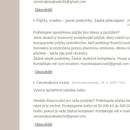
cervenakovakveta34@gmail.com
Odpovědět
Půjčky snadno – jasné podmínky, žádná překvapení
(
B
16
Potřebujete spolehlivou půjčku bez stresu a zpoždění?
Jsem skutečný soukromý poskytovatel půjček, který nabízí ry
transparentní půjčky jednotlivcům, kteří potřebují finanční p
transakce je podložena jasnou písemnou smlouvou, kterou s
přečtete – takže jste plně chráněni.
Žádné skryté podmínky. Žádné zbytečné komplikace. Pouze p
Kontaktujte mě nyní emailem >karolinabarsova0@gmail.com
Odpovědět
Cervenakova kveta
(
Cervenakova kveta
,
16. 4. 2026
7:02
)
Vysoce spolehlivá nabídka úvěru
Hledáte financování pro vaše projekty? Potřebujete půjčku 
námi je to možné. Poskytujeme úvěry od 50 000 Kč do 300 0
hodin, pokud je vaše žádost kompletní. Kontaktujte mě e-mai
cervenakovakveta34@gmail.com
Odpovědět