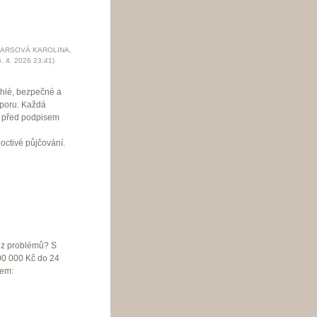
ARSOVÁ KAROLINA
,
. 4. 2026
23:41
)
chlé, bezpečné a
odporu. Každá
i před podpisem
octivé půjčování.
bez problémů? S
00 000 Kč do 24
lem: