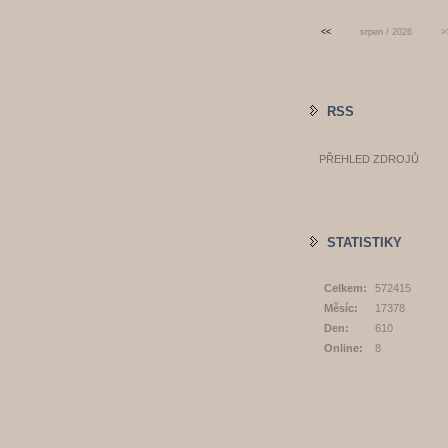
<<
srpen / 2026
>
RSS
PŘEHLED ZDROJŮ
STATISTIKY
Celkem:
572415
Měsíc:
17378
Den:
610
Online:
8