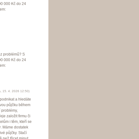
00 000 Kč do 24
lem:
bez problémů? S
00 000 Kč do 24
lem:
à
,
15. 4. 2026
12:50
)
 podnikat a hledáte
livou půjčku během
 problémy,
e založit firmu či
lům i těm, kteří se
dý. Máme dostatek
vé půjčky. Stačí
 než třicet minut.