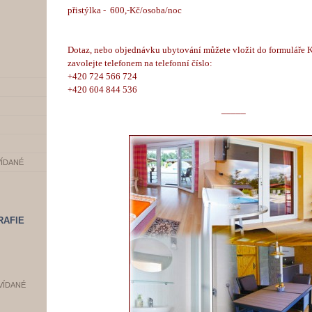
přistýlka - 600,-Kč/osoba/noc
Dotaz, nebo objednávku ubytování můžete vložit do formuláře 
zavolejte telefonem na telefonní číslo:
+420 724 566 724
+420 604 844 536
_____
VÍDANÉ
RAFIE
VÍDANÉ