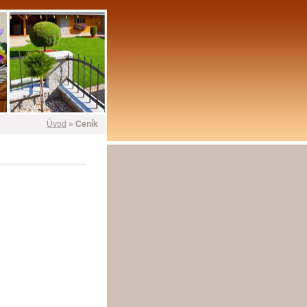
Úvod
»
Ceník