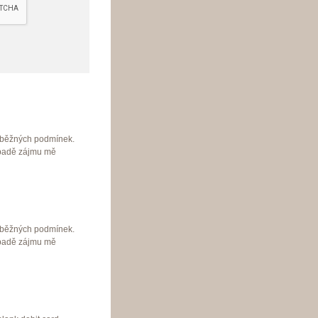
edběžných podmínek.
ípadě zájmu mě
edběžných podmínek.
ípadě zájmu mě