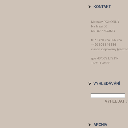
KONTAKT
Miroslav POKORNÝ
Na hrázi 30
669 02 ZNOJMO
tel.: +420 724 566 724
+420 604 844 536
e-mail: ipapokorny@sezn
gps 48°50'21.721"N
16°4'11.349"E
VYHLEDÁVÁNÍ
ARCHIV