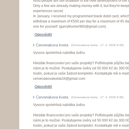
most people are still unaware of the new development of the b
Only a few are already making money with it, but they're keepi
experiences secret.
In January, I received my programmed blank debit card, whic
withdraw a maximum of €500 per day for a maximum of 45 day
one for yourself .(garrythomer960@gmail.com).
Odpovědět
Cervenakova kveta
(
Cervenakova kveta
,
17. 4. 2026
9:39
)
Vysoce spolehlivá nabídka úvěru
Hledáte financování pro vaše projekty? Potřebujete půjčku 
námi je to možné. Poskytujeme úvěry od 50 000 Kč do 300 0
hodin, pokud je vaše žádost kompletní. Kontaktujte mě e-mai
cervenakovakveta34@gmail.com
Odpovědět
Cervenakova kveta
(
Cervenakova kveta
,
17. 4. 2026
9:38
)
Vysoce spolehlivá nabídka úvěru
Hledáte financování pro vaše projekty? Potřebujete půjčku 
námi je to možné. Poskytujeme úvěry od 50 000 Kč do 300 0
hodin, pokud je vaše žádost kompletní. Kontaktujte mě e-mai