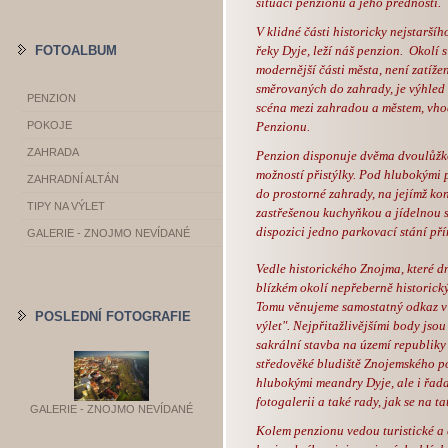
situaci penzionu a jeho přednosti.
V klidné části historicky nejstarší
FOTOALBUM
řeky Dyje, leží náš penzion. Okolí
modernější části města, není zatíže
směrovaných do zahrady, je výhled
PENZION
scéna mezi zahradou a městem, vho
POKOJE
Penzionu.
ZAHRADA
Penzion disponuje dvěma dvoulůžko
možností přistýlky. Pod hlubokými 
ZAHRADNÍ ALTÁN
do prostorné zahrady, na jejímž ko
TIPY NA VÝLET
zastřešenou kuchyňkou a jídelnou s 
dispozici jedno parkovací stání př
GALERIE - ZNOJMO NEVÍDANÉ
Vedle historického Znojma, které d
blízkém okolí nepřeberně historick
Tomu věnujeme samostatný odkaz v 
POSLEDNÍ FOTOGRAFIE
výlet".
Nejpřitažlivějšími body jsou
sakrální stavba na území republiky
středověké bludiště Znojemského p
hlubokými meandry Dyje, ale i řada
fotogalerii a také rady, jak se na t
GALERIE - ZNOJMO NEVÍDANÉ
Kolem penzionu vedou turistické a c