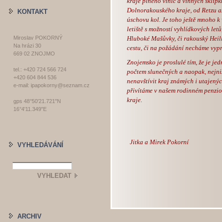
kraje plného vinic a vinných sklípk
Dolnorakouského kraje, od Retzu 
KONTAKT
úschovu kol. Je toho ještě mnoho k
letiště s možností vyhlídkových le
Miroslav POKORNÝ
Hluboké Mašůvky, či rakouský Heili
Na hrázi 30
cestu, či na požádání necháme vyp
669 02 ZNOJMO
Zno
jemsko je
pro
slulé tím, že je je
tel.: +420 724 566 724
počtem slunečných a naopak, nejniž
+420 604 844 536
nenavštívit kraj známých i utajenýc
e-mail: ipapokorny@seznam.cz
přivítáme v našem rodinném penzion
kraje.
gps 48°50'21.721"N
16°4'11.349"E
Jitka a Mirek Pokorní
VYHLEDÁVÁNÍ
ARCHIV