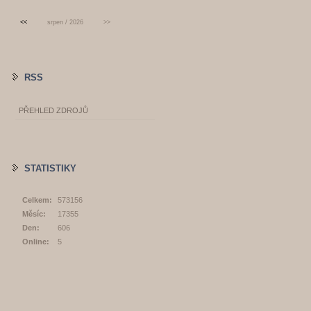
<<
srpen / 2026
>>
RSS
PŘEHLED ZDROJŮ
STATISTIKY
Celkem:
573156
Měsíc:
17355
Den:
606
Online:
5