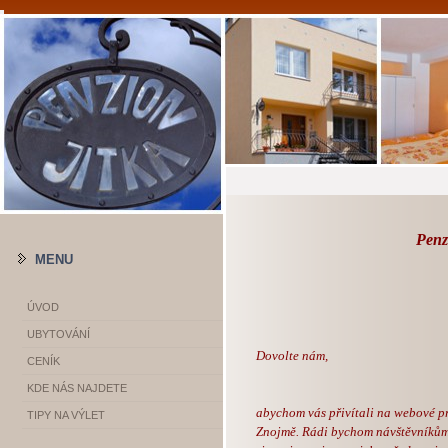
Penz
MENU
ÚVOD
UBYTOVÁNÍ
Dovolte nám
,
CENÍK
KDE NÁS NAJDETE
abychom vás přivítali na webové p
TIPY NA VÝLET
Znojmě. Rádi bychom návštěvníkům w