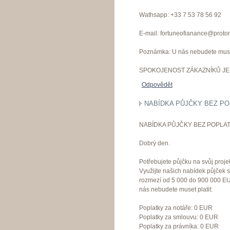
Wathsapp: +33 7 53 78 56 92
E-mail: fortuneofianance@proto
Poznámka: U nás nebudete muset
SPOKOJENOST ZÁKAZNÍKŮ JE 
Odpovědět
NABÍDKA PŮJČKY BEZ PO
NABÍDKA PŮJČKY BEZ POPLAT
Dobrý den.
Potřebujete půjčku na svůj proje
Využijte našich nabídek půjček 
rozmezí od 5 000 do 900 000 EU
nás nebudete muset platit:
Poplatky za notáře: 0 EUR
Poplatky za smlouvu: 0 EUR
Poplatky za právníka: 0 EUR