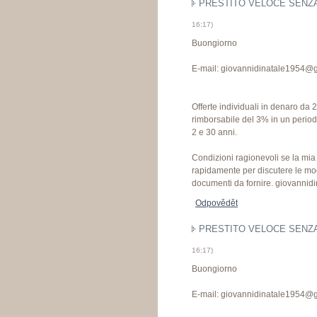
PRESTITO VELOCE SENZA 
16:17
)
Buongiorno
E-mail: giovannidinatale1954@­g
Offerte individuali in denaro da 
rimborsabile del 3% in un perio
2 e 30 anni.
Condizioni ragionevoli se la mia o
rapidamente per discutere le mo
documenti da fornire. giovannid
Odpovědět
PRESTITO VELOCE SENZA 
16:17
)
Buongiorno
E-mail: giovannidinatale1954@­g