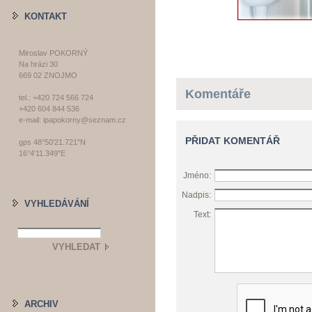
KONTAKT
Miroslav POKORNÝ
Na hrázi 30
669 02 ZNOJMO
Komentáře
tel.: +420 724 566 724
+420 604 844 536
e-mail: ipapokorny@seznam.cz
PŘIDAT KOMENTÁŘ
gps 48°50'21.721"N
16°4'11.349"E
Jméno:
Nadpis:
VYHLEDÁVÁNÍ
Text:
ARCHIV