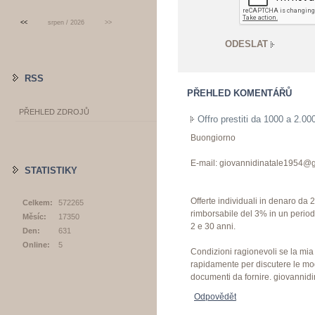
<<
srpen / 2026
>>
RSS
PŘEHLED KOMENTÁŘŮ
PŘEHLED ZDROJŮ
Offro prestiti da 1000 a 2.00
Buongiorno
E-mail: giovannidinatale1954@
STATISTIKY
Offerte individuali in denaro da 
Celkem:
572265
rimborsabile del 3% in un perio
Měsíc:
17350
2 e 30 anni.
Den:
631
Online:
5
Condizioni ragionevoli se la mia o
rapidamente per discutere le mo
documenti da fornire. giovanni
Odpovědět