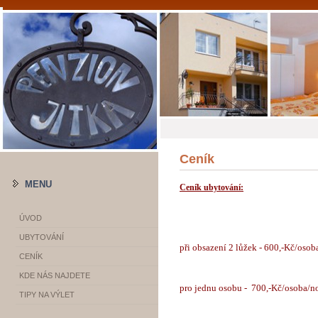
Ceník
MENU
Ceník ubytování:
ÚVOD
UBYTOVÁNÍ
při obsazení 2 lůžek - 600,-Kč/osob
CENÍK
KDE NÁS NAJDETE
pro jednu osobu - 700,-Kč/osoba/n
TIPY NA VÝLET