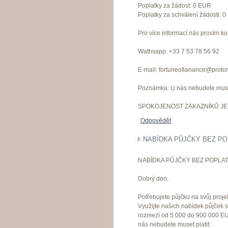
Poplatky za žádost: 0 EUR
Poplatky za schválení žádosti: 
Pro více informací nás prosím ko
Wathsapp: +33 7 53 78 56 92
E-mail: fortuneofianance@proto
Poznámka: U nás nebudete muset
SPOKOJENOST ZÁKAZNÍKŮ JE 
Odpovědět
NABÍDKA PŮJČKY BEZ PO
NABÍDKA PŮJČKY BEZ POPLAT
Dobrý den.
Potřebujete půjčku na svůj proje
Využijte našich nabídek půjček 
rozmezí od 5 000 do 900 000 EU
nás nebudete muset platit: