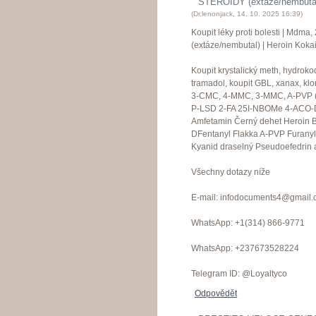
STEROIDY (extáze/nembutal
(
Dr.lenonjack
,
14. 10. 2025
16:39
)
Koupit léky proti bolesti | Md
(extáze/nembutal) | Heroin Koka
Koupit krystalický meth, hydroko
tramadol, koupit GBL, xanax, kl
3-CMC, 4-MMC, 3-MMC, A-PVP (
P-LSD 2-FA 25I-NBOMe 4-ACO-
Amfetamin Černý dehet Heroin 
DFentanyl Flakka A-PVP Furany
Kyanid draselný Pseudoefedrin 
Všechny dotazy níže
E-mail: infodocuments4@gmail
WhatsApp: +1(314) 866-9771
WhatsApp: +237673528224
Telegram ID: @Loyaltyco
Odpovědět