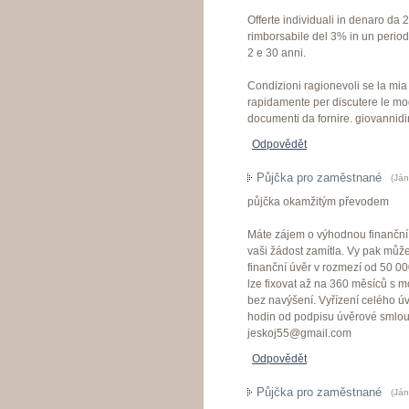
Offerte individuali in denaro da 
rimborsabile del 3% in un perio
2 e 30 anni.
Condizioni ragionevoli se la mia o
rapidamente per discutere le mo
documenti da fornire. giovannid
Odpovědět
Půjčka pro zaměstnané
(
Ján
půjčka okamžitým převodem
Máte zájem o výhodnou finanční p
vaši žádost zamítla. Vy pak můžet
finanční úvěr v rozmezí od 50 0
lze fixovat až na 360 měsíců s 
bez navýšení. Vyřízení celého úv
hodin od podpisu úvěrové smlouv
jeskoj55@gmail.com
Odpovědět
Půjčka pro zaměstnané
(
Ján