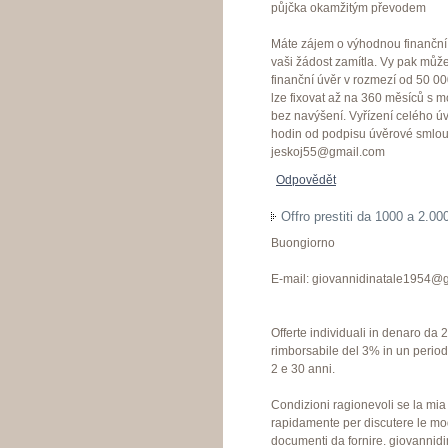
půjčka okamžitým převodem
Máte zájem o výhodnou finanční p
vaši žádost zamítla. Vy pak můžet
finanční úvěr v rozmezí od 50 0
lze fixovat až na 360 měsíců s 
bez navýšení. Vyřízení celého úv
hodin od podpisu úvěrové smlouv
jeskoj55@gmail.com
Odpovědět
Offro prestiti da 1000 a 2.00
Buongiorno
E-mail: giovannidinatale1954@­g
Offerte individuali in denaro da 
rimborsabile del 3% in un perio
2 e 30 anni.
Condizioni ragionevoli se la mia o
rapidamente per discutere le mo
documenti da fornire. giovannid