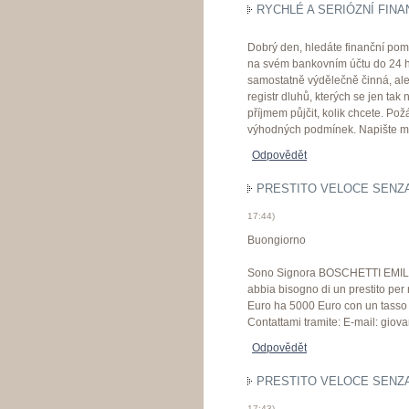
RYCHLÉ A SERIÓZNÍ FINA
Dobrý den, hledáte finanční po
na svém bankovním účtu do 24 
samostatně výdělečně činná, al
registr dluhů, kterých se jen t
příjmem půjčit, kolik chcete. Po
výhodných podmínek. Napište 
Odpovědět
PRESTITO VELOCE SENZA 
17:44
)
Buongiorno
Sono Signora BOSCHETTI EMILIA 
abbia bisogno di un prestito per 
Euro ha 5000 Euro con un tasso d
Contattami tramite: E-mail: gi
Odpovědět
PRESTITO VELOCE SENZA 
17:43
)