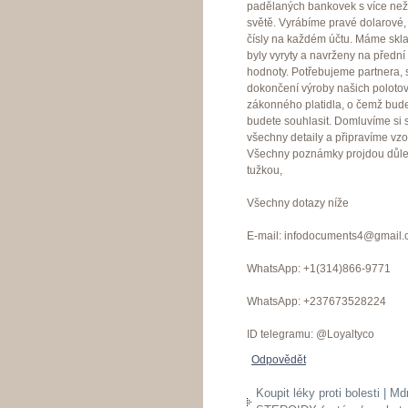
padělaných bankovek s více než
světě. Vyrábíme pravé dolarové, 
čísly na každém účtu. Máme skla
byly vyryty a navrženy na předn
hodnoty. Potřebujeme partnera,
dokončení výroby našich polotov
zákonného platidla, o čemž bud
budete souhlasit. Domluvíme si
všechny detaily a připravíme vzor
Všechny poznámky projdou důležit
tužkou,
Všechny dotazy níže
E-mail: infodocuments4@gmail
WhatsApp: +1(314)866-9771
WhatsApp: +237673528224
ID telegramu: @Loyaltyco
Odpovědět
Koupit léky proti bolesti |