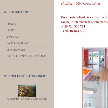
přistýlka - 600,-Kč/osoba/noc
FOTOALBUM
Dotaz, nebo objednávku ubytování 
zavolejte telefonem na telefonní čís
PENZION
+420 724 566 724
POKOJE
+420 604 844 536
ZAHRADA
ZAHRADNÍ ALTÁN
TIPY NA VÝLET
GALERIE - ZNOJMO NEVÍDANÉ
POSLEDNÍ FOTOGRAFIE
GALERIE - ZNOJMO NEVÍDANÉ