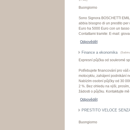
Buongiorno
Sono Signora BOSCHETTI EMILIA 
abbia bisogno di un prestito per 
Euro ha 5000 Euro con un tasso d
Contattami tramite: E-mail: gi
Odpovědět
Finance a ekonomika
(
Sabin
Expresní půjčka od soukromé sp
Potřebujete financování pro váš
motocyklu, zahájení podnikání n
Nabízím osobní půjčky od 30 00
2 %. Bez ohledu na výši, prosím
žádosti o půjčku. Kontaktujte 
Odpovědět
PRESTITO VELOCE SENZA 
Buongiorno