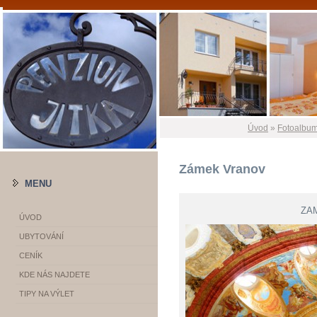
Úvod
»
Fotoalbu
Zámek Vranov
MENU
ZA
ÚVOD
UBYTOVÁNÍ
CENÍK
KDE NÁS NAJDETE
TIPY NA VÝLET