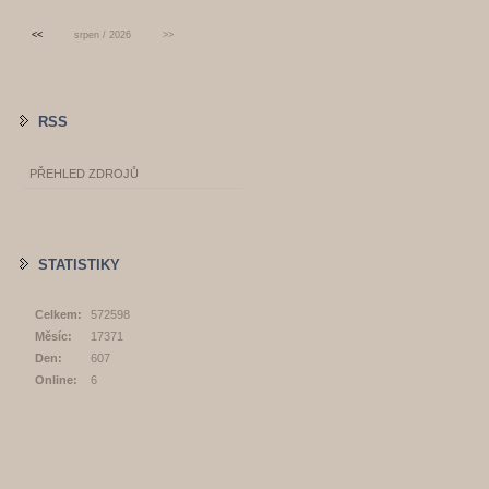
<<
srpen / 2026
>>
RSS
PŘEHLED ZDROJŮ
STATISTIKY
Celkem:
572598
Měsíc:
17371
Den:
607
Online:
6