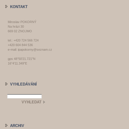
KONTAKT
Miroslav POKORNÝ
Na hrázi 30
669 02 ZNOJMO
tel.: +420 724 566 724
+420 604 844 536
e-mail: ipapokorny@seznam.cz
gps 48°50'21.721"N
16°4'11.349"E
VYHLEDÁVÁNÍ
ARCHIV