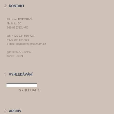
KONTAKT
Miroslav POKORNÝ
Na hrázi 30
669 02 ZNOJMO
tel.: +420 724 566 724
+420 604 844 536
e-mail: ipapokorny@seznam.cz
gps 48°50'21.721"N
16°4'11.349"E
VYHLEDÁVÁNÍ
ARCHIV