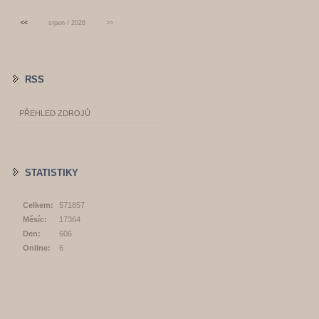
<<
srpen / 2026
>>
RSS
PŘEHLED ZDROJŮ
STATISTIKY
Celkem:
571857
Měsíc:
17364
Den:
606
Online:
6