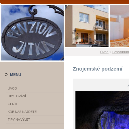
Úvod
»
Fotoalbum
Znojemské podzemí
MENU
ÚVOD
UBYTOVÁNÍ
CENÍK
KDE NÁS NAJDETE
TIPY NA VÝLET