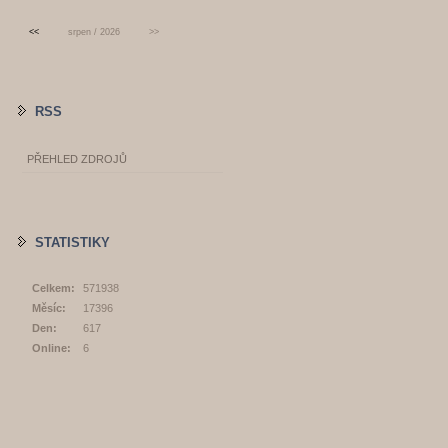
<<
srpen / 2026
>>
RSS
PŘEHLED ZDROJŮ
STATISTIKY
Celkem:
571938
Měsíc:
17396
Den:
617
Online:
6