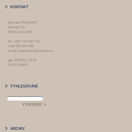
KONTAKT
Miroslav POKORNÝ
Na hrázi 30
669 02 ZNOJMO
tel.: +420 724 566 724
+420 604 844 536
e-mail: ipapokorny@seznam.cz
gps 48°50'21.721"N
16°4'11.349"E
VYHLEDÁVÁNÍ
ARCHIV