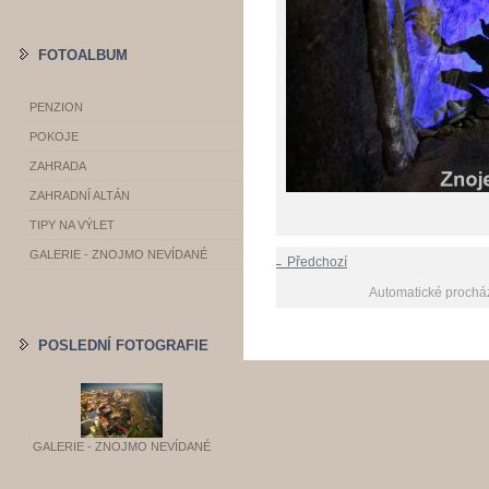
FOTOALBUM
PENZION
POKOJE
ZAHRADA
ZAHRADNÍ ALTÁN
TIPY NA VÝLET
GALERIE - ZNOJMO NEVÍDANÉ
← Předchozí
Automatické prochá
POSLEDNÍ FOTOGRAFIE
GALERIE - ZNOJMO NEVÍDANÉ