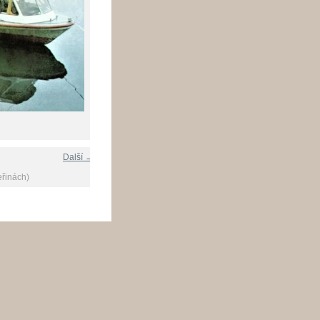
Další →
eřinách)