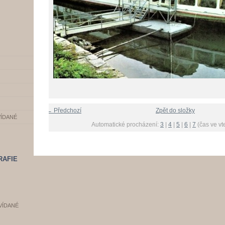
← Předchozí
Zpět do složky
VÍDANÉ
Automatické procházení:
3
|
4
|
5
|
6
|
7
(čas ve vt
RAFIE
VÍDANÉ