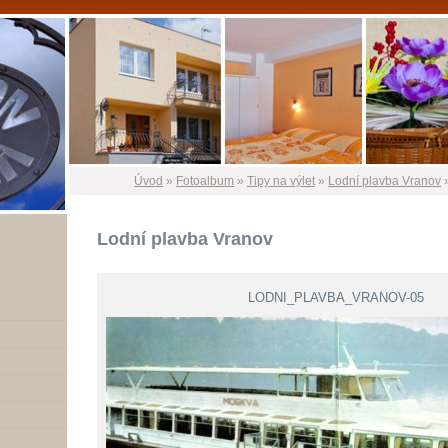
Úvod
»
Fotoalbum
»
Tipy na výlet
»
Lodní plavba Vranov
Lodní plavba Vranov
LODNI_PLAVBA_VRANOV-05