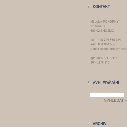
KONTAKT
Miroslav POKORNÝ
Na hrázi 30
669 02 ZNOJMO
tel.: +420 724 566 724
+420 604 844 536
e-mail: ipapokorny@sezn
gps 48°50'21.721"N
16°4'11.349"E
VYHLEDÁVÁNÍ
ARCHIV