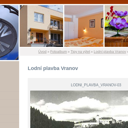
Úvod
»
Fotoalbum
»
Tipy na výlet
»
Lodní plavba Vranov
Lodní plavba Vranov
LODNI_PLAVBA_VRANOV-03