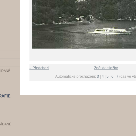
← Předchozí
Zpět do složky
VÍDANÉ
Automatické procházení:
3
|
4
|
5
|
6
|
7
(čas ve vt
RAFIE
VÍDANÉ