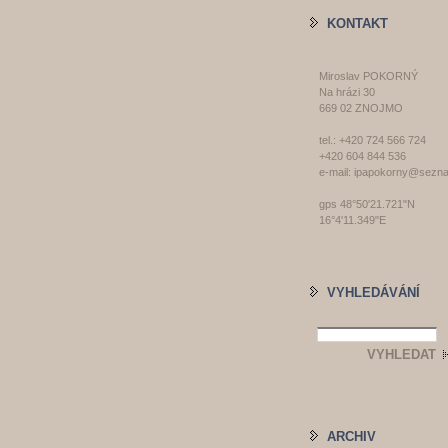
KONTAKT
Miroslav POKORNÝ
Na hrázi 30
669 02 ZNOJMO
tel.: +420 724 566 724
+420 604 844 536
e-mail: ipapokorny@sezn
gps 48°50'21.721"N
16°4'11.349"E
VYHLEDÁVÁNÍ
ARCHIV