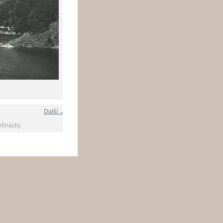
Další →
eřinách)