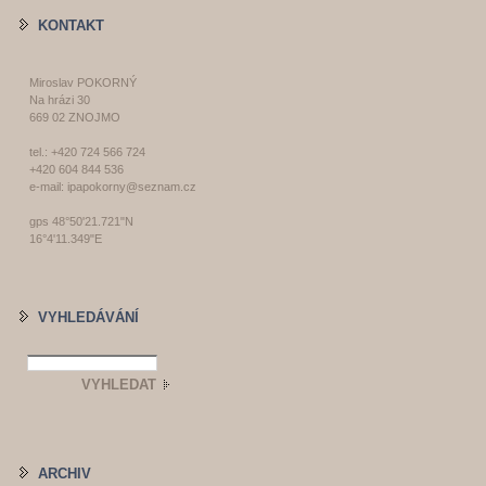
KONTAKT
Miroslav POKORNÝ
Na hrázi 30
669 02 ZNOJMO
tel.: +420 724 566 724
+420 604 844 536
e-mail: ipapokorny@seznam.cz
gps 48°50'21.721"N
16°4'11.349"E
VYHLEDÁVÁNÍ
ARCHIV