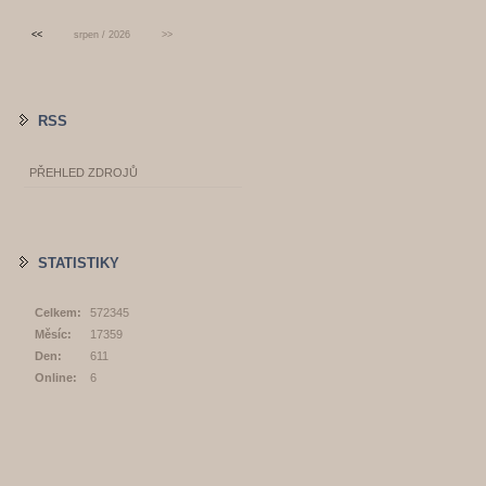
<<
srpen / 2026
>>
RSS
PŘEHLED ZDROJŮ
STATISTIKY
Celkem:
572345
Měsíc:
17359
Den:
611
Online:
6