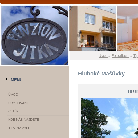
Úvod
»
Fotoalbum
»
Ti
Hluboké Mašůvky
MENU
HLU
ÚVOD
UBYTOVÁNÍ
CENÍK
KDE NÁS NAJDETE
TIPY NA VÝLET