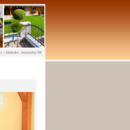
ky
»
hluboke_masuvky-08