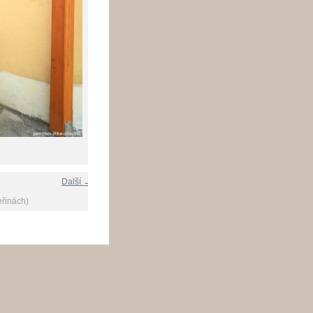
Další →
eřinách)