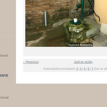
VÍDANÉ
← Předchozí
Zpět do složky
Automatické procházení:
3
|
4
|
5
|
6
|
7
(čas ve vt
RAFIE
VÍDANÉ