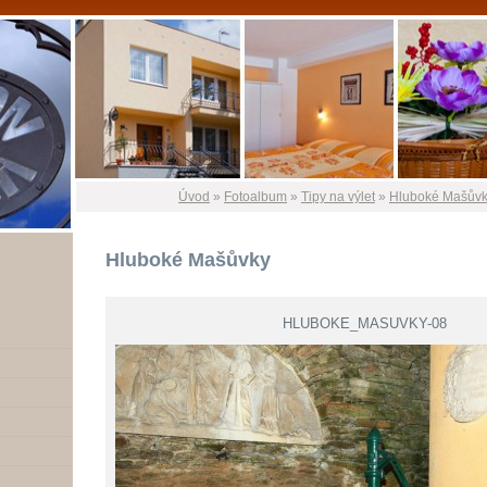
Úvod
»
Fotoalbum
»
Tipy na výlet
»
Hluboké Mašův
Hluboké Mašůvky
HLUBOKE_MASUVKY-08