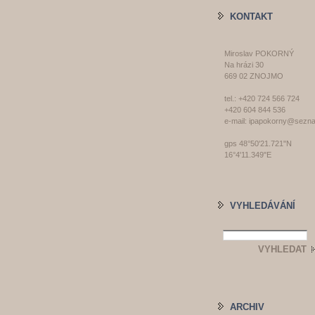
KONTAKT
Miroslav POKORNÝ
Na hrázi 30
669 02 ZNOJMO
tel.: +420 724 566 724
+420 604 844 536
e-mail: ipapokorny@sezn
gps 48°50'21.721"N
16°4'11.349"E
VYHLEDÁVÁNÍ
ARCHIV