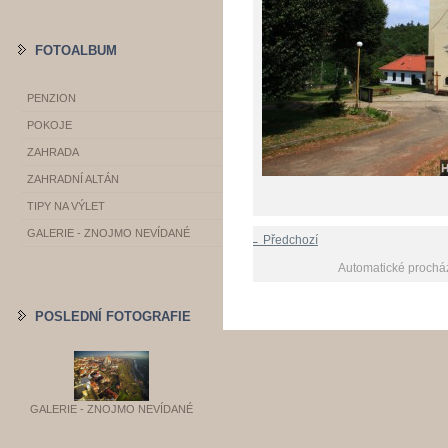
FOTOALBUM
PENZION
POKOJE
ZAHRADA
ZAHRADNÍ ALTÁN
TIPY NA VÝLET
GALERIE - ZNOJMO NEVÍDANÉ
← Předchozí
Automatické prochá
POSLEDNÍ FOTOGRAFIE
GALERIE - ZNOJMO NEVÍDANÉ