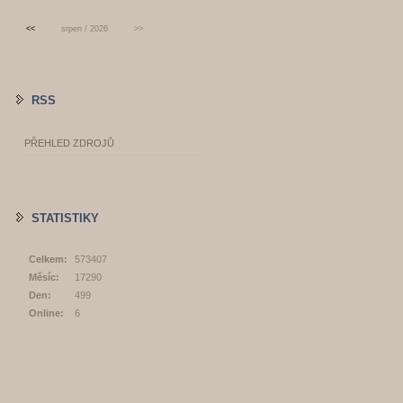
<<
srpen / 2026
>>
RSS
PŘEHLED ZDROJŮ
STATISTIKY
Celkem:
573407
Měsíc:
17290
Den:
499
Online:
6