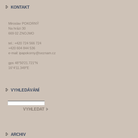
KONTAKT
Miroslav POKORNÝ
Na hrázi 30
669 02 ZNOJMO
tel.: +420 724 566 724
+420 604 844 536
e-mail: ipapokorny@seznam.cz
gps 48°50'21.721"N
16°4'11.349"E
VYHLEDÁVÁNÍ
ARCHIV