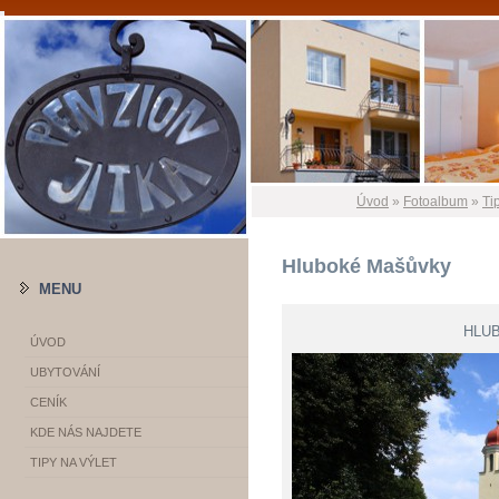
Úvod
»
Fotoalbum
»
Ti
Hluboké Mašůvky
MENU
HLU
ÚVOD
UBYTOVÁNÍ
CENÍK
KDE NÁS NAJDETE
TIPY NA VÝLET