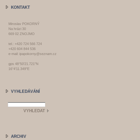
KONTAKT
Miroslav POKORNÝ
Na hrázi 30
669 02 ZNOJMO
tel.: +420 724 566 724
+420 604 844 536
e-mail: ipapokorny@seznam.cz
gps 48°50'21.721"N
16°4'11.349"E
VYHLEDÁVÁNÍ
ARCHIV