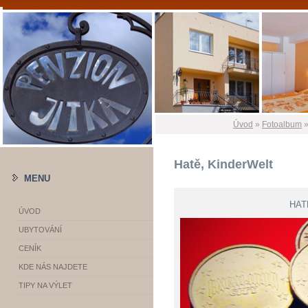
Úvod
»
Fotoalbum
Hatě, KinderWelt
MENU
HAT
ÚVOD
UBYTOVÁNÍ
CENÍK
KDE NÁS NAJDETE
TIPY NA VÝLET