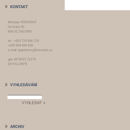
KONTAKT
Miroslav POKORNÝ
Na hrázi 30
669 02 ZNOJMO
tel.: +420 724 566 724
+420 604 844 536
e-mail: ipapokorny@seznam.cz
gps 48°50'21.721"N
16°4'11.349"E
VYHLEDÁVÁNÍ
ARCHIV