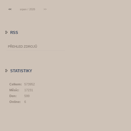
<<
srpen / 2026
>>
RSS
PŘEHLED ZDROJŮ
STATISTIKY
Celkem:
573952
Měsíc:
17231
Den:
599
Online:
6