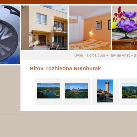
Úvod
»
Fotoalbum
»
Tipy na výlet
»
B
Bítov, rozhledna Rumburak