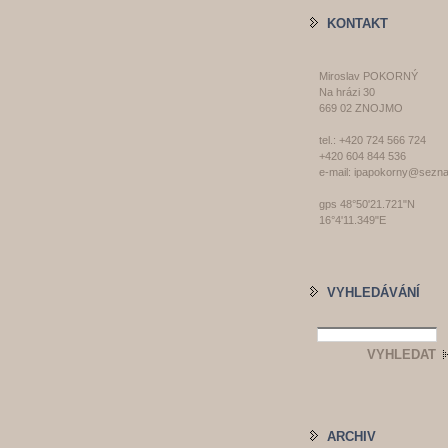
KONTAKT
Miroslav POKORNÝ
Na hrázi 30
669 02 ZNOJMO
tel.: +420 724 566 724
+420 604 844 536
e-mail: ipapokorny@sezn
gps 48°50'21.721"N
16°4'11.349"E
VYHLEDÁVÁNÍ
ARCHIV