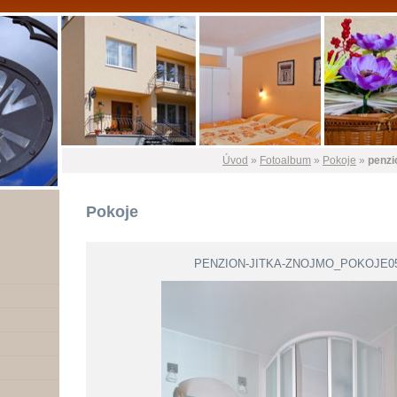
Úvod
»
Fotoalbum
»
Pokoje
»
penzi
Pokoje
PENZION-JITKA-ZNOJMO_POKOJE0