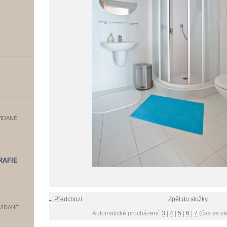
VÍDANÉ
RAFIE
← Předchozí
Zpět do složky
VÍDANÉ
Automatické procházení:
3
|
4
|
5
|
6
|
7
(čas ve vt