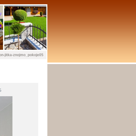
on-jitka-znojmo_pokoje05
5