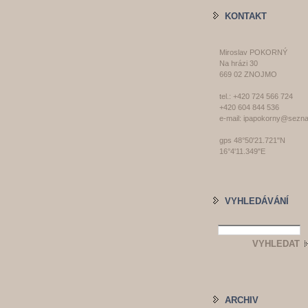
KONTAKT
Miroslav POKORNÝ
Na hrázi 30
669 02 ZNOJMO
tel.: +420 724 566 724
+420 604 844 536
e-mail: ipapokorny@sezn
gps 48°50'21.721"N
16°4'11.349"E
VYHLEDÁVÁNÍ
ARCHIV