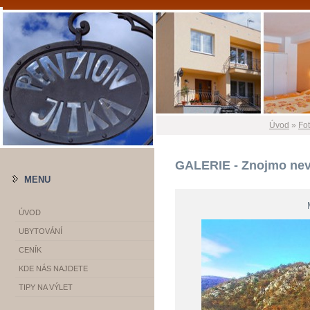
Úvod
»
Fo
GALERIE - Znojmo ne
MENU
ÚVOD
UBYTOVÁNÍ
CENÍK
KDE NÁS NAJDETE
TIPY NA VÝLET