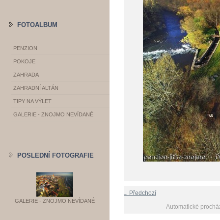
FOTOALBUM
PENZION
POKOJE
ZAHRADA
ZAHRADNÍ ALTÁN
TIPY NA VÝLET
GALERIE - ZNOJMO NEVÍDANÉ
POSLEDNÍ FOTOGRAFIE
← Předchozí
GALERIE - ZNOJMO NEVÍDANÉ
Automatické prochá