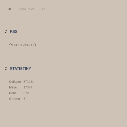
<<
srpen / 2026
>>
RSS
PŘEHLED ZDROJŮ
STATISTIKY
Celkem:
571981
Měsíc:
17379
Den:
620
Online:
6