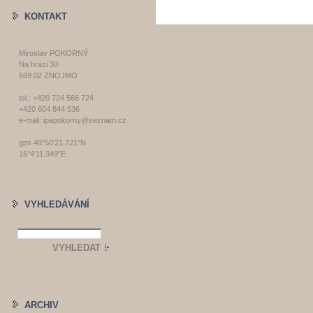
KONTAKT
Miroslav POKORNÝ
Na hrázi 30
669 02 ZNOJMO
tel.: +420 724 566 724
+420 604 844 536
e-mail: ipapokorny@seznam.cz
gps 48°50'21.721"N
16°4'11.349"E
VYHLEDÁVÁNÍ
ARCHIV