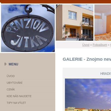
Úvod
»
Fotoalbum
»
GALERIE - Znojmo ne
MENU
HRADI
ÚVOD
UBYTOVÁNÍ
CENÍK
KDE NÁS NAJDETE
TIPY NA VÝLET