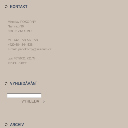
KONTAKT
Miroslav POKORNÝ
Na hrázi 30
669 02 ZNOJMO
tel.: +420 724 566 724
+420 604 844 536
e-mail: ipapokorny@seznam.cz
gps 48°50'21.721"N
16°4'11.349"E
VYHLEDÁVÁNÍ
ARCHIV