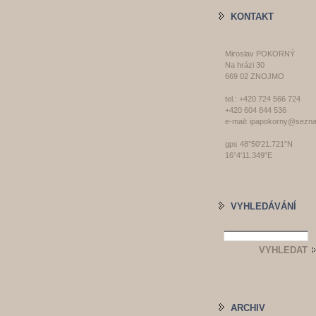
KONTAKT
Miroslav POKORNÝ
Na hrázi 30
669 02 ZNOJMO
tel.: +420 724 566 724
+420 604 844 536
e-mail: ipapokorny@sezn
gps 48°50'21.721"N
16°4'11.349"E
VYHLEDÁVÁNÍ
ARCHIV