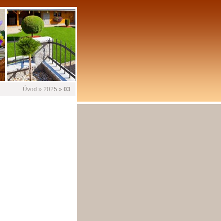
Úvod
»
2025
»
03